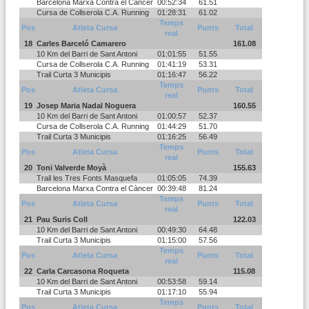
Barcelona Marxa Contra el Càncer
00:52:34
61.51
Cursa de Collserola C.A. Running
01:28:31
61.02
Temps
Pos
Atleta Cursa
Punts
Total
real
18
Carles Barceló Camarero
161.08
10 Km del Barri de Sant Antoni
01:01:55
51.55
Cursa de Collserola C.A. Running
01:41:19
53.31
Trail Curta 3 Municipis
01:16:47
56.22
Temps
Pos
Atleta Cursa
Punts
Total
real
19
Josep Maria Nadal Noguera
160.55
10 Km del Barri de Sant Antoni
01:00:57
52.37
Cursa de Collserola C.A. Running
01:44:29
51.70
Trail Curta 3 Municipis
01:16:25
56.49
Temps
Pos
Atleta Cursa
Punts
Total
real
20
Toni Valverde Moyà
155.63
Trail les Tres Fonts Masquefa
01:05:05
74.39
Barcelona Marxa Contra el Càncer
00:39:48
81.24
Temps
Pos
Atleta Cursa
Punts
Total
real
21
Pau Suris Coll
122.03
10 Km del Barri de Sant Antoni
00:49:30
64.48
Trail Curta 3 Municipis
01:15:00
57.56
Temps
Pos
Atleta Cursa
Punts
Total
real
22
Carla Carcasona Roqueta
115.08
10 Km del Barri de Sant Antoni
00:53:58
59.14
Trail Curta 3 Municipis
01:17:10
55.94
Temps
Pos
Atleta Cursa
Punts
Total