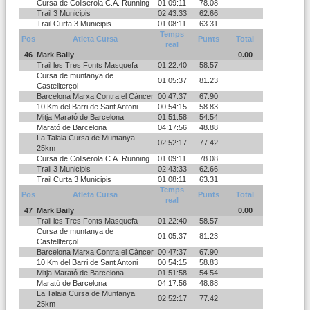
Cursa de Collserola C.A. Running
01:09:11
78.08
Trail 3 Municipis
02:43:33
62.66
Trail Curta 3 Municipis
01:08:11
63.31
Temps
Pos
Atleta Cursa
Punts
Total
real
46
Mark Baily
0.00
Trail les Tres Fonts Masquefa
01:22:40
58.57
Cursa de muntanya de
01:05:37
81.23
Castellterçol
Barcelona Marxa Contra el Càncer
00:47:37
67.90
10 Km del Barri de Sant Antoni
00:54:15
58.83
Mitja Marató de Barcelona
01:51:58
54.54
Marató de Barcelona
04:17:56
48.88
La Talaia Cursa de Muntanya
02:52:17
77.42
25km
Cursa de Collserola C.A. Running
01:09:11
78.08
Trail 3 Municipis
02:43:33
62.66
Trail Curta 3 Municipis
01:08:11
63.31
Temps
Pos
Atleta Cursa
Punts
Total
real
47
Mark Baily
0.00
Trail les Tres Fonts Masquefa
01:22:40
58.57
Cursa de muntanya de
01:05:37
81.23
Castellterçol
Barcelona Marxa Contra el Càncer
00:47:37
67.90
10 Km del Barri de Sant Antoni
00:54:15
58.83
Mitja Marató de Barcelona
01:51:58
54.54
Marató de Barcelona
04:17:56
48.88
La Talaia Cursa de Muntanya
02:52:17
77.42
25km