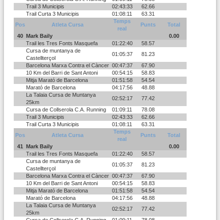
Trail 3 Municipis
02:43:33
62.66
Trail Curta 3 Municipis
01:08:11
63.31
Temps
Pos
Atleta Cursa
Punts
Total
real
40
Mark Baily
0.00
Trail les Tres Fonts Masquefa
01:22:40
58.57
Cursa de muntanya de
01:05:37
81.23
Castellterçol
Barcelona Marxa Contra el Càncer
00:47:37
67.90
10 Km del Barri de Sant Antoni
00:54:15
58.83
Mitja Marató de Barcelona
01:51:58
54.54
Marató de Barcelona
04:17:56
48.88
La Talaia Cursa de Muntanya
02:52:17
77.42
25km
Cursa de Collserola C.A. Running
01:09:11
78.08
Trail 3 Municipis
02:43:33
62.66
Trail Curta 3 Municipis
01:08:11
63.31
Temps
Pos
Atleta Cursa
Punts
Total
real
41
Mark Baily
0.00
Trail les Tres Fonts Masquefa
01:22:40
58.57
Cursa de muntanya de
01:05:37
81.23
Castellterçol
Barcelona Marxa Contra el Càncer
00:47:37
67.90
10 Km del Barri de Sant Antoni
00:54:15
58.83
Mitja Marató de Barcelona
01:51:58
54.54
Marató de Barcelona
04:17:56
48.88
La Talaia Cursa de Muntanya
02:52:17
77.42
25km