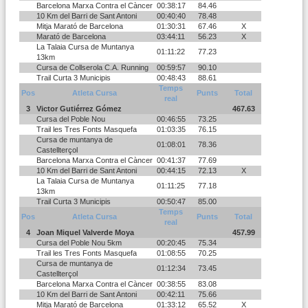
Barcelona Marxa Contra el Càncer
00:38:17
84.46
10 Km del Barri de Sant Antoni
00:40:40
78.48
Mitja Marató de Barcelona
01:30:31
67.46
X
Marató de Barcelona
03:44:11
56.23
X
La Talaia Cursa de Muntanya
01:11:22
77.23
13km
Cursa de Collserola C.A. Running
00:59:57
90.10
Trail Curta 3 Municipis
00:48:43
88.61
Temps
Pos
Atleta Cursa
Punts
Total
real
3
Victor Gutiérrez Gómez
467.63
Cursa del Poble Nou
00:46:55
73.25
Trail les Tres Fonts Masquefa
01:03:35
76.15
Cursa de muntanya de
01:08:01
78.36
Castellterçol
Barcelona Marxa Contra el Càncer
00:41:37
77.69
10 Km del Barri de Sant Antoni
00:44:15
72.13
X
La Talaia Cursa de Muntanya
01:11:25
77.18
13km
Trail Curta 3 Municipis
00:50:47
85.00
Temps
Pos
Atleta Cursa
Punts
Total
real
4
Joan Miquel Valverde Moya
457.99
Cursa del Poble Nou 5km
00:20:45
75.34
Trail les Tres Fonts Masquefa
01:08:55
70.25
Cursa de muntanya de
01:12:34
73.45
Castellterçol
Barcelona Marxa Contra el Càncer
00:38:55
83.08
10 Km del Barri de Sant Antoni
00:42:11
75.66
Mitja Marató de Barcelona
01:33:12
65.52
X