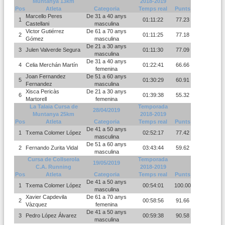
Muntanya 13km
2018-2019
Pos
Atleta
Categoria
Temps real
Punts
Marcello Peres
De 31 a 40 anys
1
01:11:22
77.23
Castellani
masculina
Victor Gutiérrez
De 61 a 70 anys
2
01:11:25
77.18
Gómez
masculina
De 21 a 30 anys
3
Julen Valverde Segura
01:11:30
77.09
masculina
De 31 a 40 anys
4
Celia Merchán Martín
01:22:41
66.66
femenina
Joan Fernandez
De 51 a 60 anys
5
01:30:29
60.91
Fernandez
masculina
Xisca Pericàs
De 21 a 30 anys
6
01:39:38
55.32
Martorell
femenina
La Talaia Cursa de
Temporada
28/04/2019
Muntanya 25km
2018-2019
Pos
Atleta
Categoria
Temps real
Punts
De 41 a 50 anys
1
Txema Colomer López
02:52:17
77.42
masculina
De 51 a 60 anys
2
Fernando Zurita Vidal
03:43:44
59.62
masculina
Cursa de Collserola
Temporada
19/05/2019
C.A. Running
2018-2019
Pos
Atleta
Categoria
Temps real
Punts
De 41 a 50 anys
1
Txema Colomer López
00:54:01
100.00
masculina
Xavier Capdevila
De 61 a 70 anys
2
00:58:56
91.66
Vàzquez
femenina
De 41 a 50 anys
3
Pedro López Álvarez
00:59:38
90.58
masculina