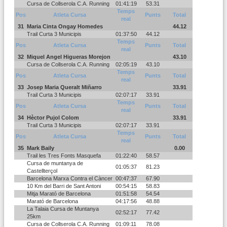
Cursa de Collserola C.A. Running
01:41:19
53.31
Temps
Pos
Atleta Cursa
Punts
Total
real
31
Maria Cinta Ongay Homedes
44.12
Trail Curta 3 Municipis
01:37:50
44.12
Temps
Pos
Atleta Cursa
Punts
Total
real
32
Miquel Angel Higueras Morejon
43.10
Cursa de Collserola C.A. Running
02:05:19
43.10
Temps
Pos
Atleta Cursa
Punts
Total
real
33
Josep Maria Queralt Miñarro
33.91
Trail Curta 3 Municipis
02:07:17
33.91
Temps
Pos
Atleta Cursa
Punts
Total
real
34
Hèctor Pujol Colom
33.91
Trail Curta 3 Municipis
02:07:17
33.91
Temps
Pos
Atleta Cursa
Punts
Total
real
35
Mark Baily
0.00
Trail les Tres Fonts Masquefa
01:22:40
58.57
Cursa de muntanya de
01:05:37
81.23
Castellterçol
Barcelona Marxa Contra el Càncer
00:47:37
67.90
10 Km del Barri de Sant Antoni
00:54:15
58.83
Mitja Marató de Barcelona
01:51:58
54.54
Marató de Barcelona
04:17:56
48.88
La Talaia Cursa de Muntanya
02:52:17
77.42
25km
Cursa de Collserola C.A. Running
01:09:11
78.08