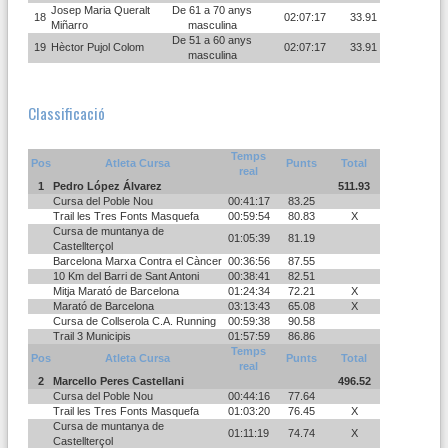
Josep Maria Queralt
De 61 a 70 anys
18
02:07:17
33.91
Miñarro
masculina
De 51 a 60 anys
19
Hèctor Pujol Colom
02:07:17
33.91
masculina
Classificació
Temps
Pos
Atleta Cursa
Punts
Total
real
1
Pedro López Álvarez
511.93
Cursa del Poble Nou
00:41:17
83.25
Trail les Tres Fonts Masquefa
00:59:54
80.83
X
Cursa de muntanya de
01:05:39
81.19
Castellterçol
Barcelona Marxa Contra el Càncer
00:36:56
87.55
10 Km del Barri de Sant Antoni
00:38:41
82.51
Mitja Marató de Barcelona
01:24:34
72.21
X
Marató de Barcelona
03:13:43
65.08
X
Cursa de Collserola C.A. Running
00:59:38
90.58
Trail 3 Municipis
01:57:59
86.86
Temps
Pos
Atleta Cursa
Punts
Total
real
2
Marcello Peres Castellani
496.52
Cursa del Poble Nou
00:44:16
77.64
Trail les Tres Fonts Masquefa
01:03:20
76.45
X
Cursa de muntanya de
01:11:19
74.74
X
Castellterçol