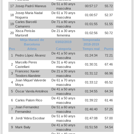
De 51 a 60 anys
17
Josep Padró Maneus
00:57:17
55.72
masculina
Josep Maria Nadal
De 61 a 70 anys
18
01:00:57
52.37
Noguera
masculina
Carles Barceló
De 71 a 80 anys
19
01:01:55
51.55
Camarero
masculina
Xisca Pericàs
De 21 a 30 anys
20
01:02:56
50.72
Martorell
femenina
Mitja Marató de
Temporada
03/02/2019
Barcelona
2018-2019
Pos
Atleta
Categoria
Temps real
Punts
De 41 a 50 anys
1
Pedro López Álvarez
01:24:34
72.21
masculina
Marcello Peres
De 31 a 40 anys
2
01:30:31
67.46
Castellani
masculina
Francesc Xavier
De 21 a 30 anys
3
01:31:12
66.96
Teodoro Alandete
masculina
Joan Miquel Valverde
De 61 a 70 anys
4
01:33:12
65.52
Moya
masculina
De 41 a 50 anys
5
Óscar Varela Antolinos
01:34:55
64.34
masculina
De 41 a 50 anys
6
Carles Palom Rico
01:39:22
61.46
masculina
Joan Fernandez
De 51 a 60 anys
7
01:46:40
57.25
Fernandez
masculina
De 51 a 60 anys
8
Jordi Yebra Escobar
01:47:08
57.00
masculina
De 41 a 50 anys
9
Mark Baily
01:51:58
54.54
masculina