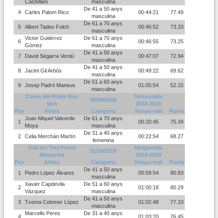
Castellani
masculina
De 41 a 50 anys
4
Carles Palom Rico
00:44:21
77.49
masculina
De 61 a 70 anys
5
Albert Tadeo Folch
00:46:52
73.33
masculina
Victor Gutiérrez
De 61 a 70 anys
6
00:46:55
73.25
Gómez
masculina
De 41 a 50 anys
7
David Segarra Verdú
00:47:07
72.94
masculina
De 41 a 50 anys
8
Jacint Gil Arbós
00:49:22
69.62
masculina
De 51 a 60 anys
9
Josep Padró Maneus
01:05:54
52.15
masculina
Cursa del Poble Nou
Temporada
09/09/2018
5km
2018-2019
Pos
Atleta
Categoria
Temps real
Punts
Joan Miquel Valverde
De 61 a 70 anys
1
00:20:45
75.34
Moya
masculina
De 31 a 40 anys
2
Celia Merchán Martín
00:22:54
68.27
femenina
Trail les Tres Fonts
Temporada
21/10/2018
Masquefa
2018-2019
Pos
Atleta
Categoria
Temps real
Punts
De 41 a 50 anys
1
Pedro López Álvarez
00:59:54
80.83
masculina
Xavier Capdevila
De 51 a 60 anys
2
01:00:18
80.29
Vàzquez
masculina
De 41 a 50 anys
3
Txema Colomer López
01:02:48
77.10
masculina
Marcello Peres
De 31 a 40 anys
4
01:03:20
76.45