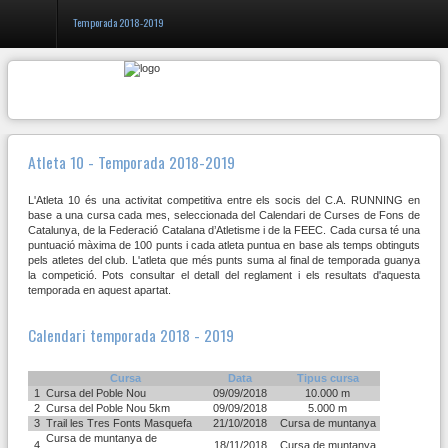
Temporada 2018-2019
Entrar
Registrar-
Atleta 10 - Temporada 2018-2019
se
L'Atleta 10 és una activitat competitiva entre els socis del C.A. RUNNING en
base a una cursa cada mes, seleccionada del Calendari de Curses de Fons de
Catalunya, de la Federació Catalana d’Atletisme i de la FEEC. Cada cursa té una
El
puntuació màxima de 100 punts i cada atleta puntua en base als temps obtinguts
club
pels atletes del club. L'atleta que més punts suma al final de temporada guanya
CAR
la competició. Pots consultar el detall del reglament i els resultats d'aquesta
temporada en aquest apartat.
Inici
Calendari temporada 2018 - 2019
Serveis
Cursa
Data
Tipus cursa
Activitats
1
Cursa del Poble Nou
09/09/2018
10.000 m
2
Cursa del Poble Nou 5km
09/09/2018
5.000 m
Atleta
3
Trail les Tres Fonts Masquefa
21/10/2018
Cursa de muntanya
10
Cursa de muntanya de
4
18/11/2018
Cursa de muntanya