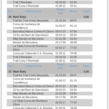
Trail 3 Municipis
02:43:33
62.66
Trail Curta 3 Municipis
01:08:11
63.31
Temps
Pos
Atleta Cursa
Punts
Total
real
36
Mark Baily
0.00
Trail les Tres Fonts Masquefa
01:22:40
58.57
Cursa de muntanya de
01:05:37
81.23
Castellterçol
Barcelona Marxa Contra el Càncer
00:47:37
67.90
10 Km del Barri de Sant Antoni
00:54:15
58.83
Mitja Marató de Barcelona
01:51:58
54.54
Marató de Barcelona
04:17:56
48.88
La Talaia Cursa de Muntanya
02:52:17
77.42
25km
Cursa de Collserola C.A. Running
01:09:11
78.08
Trail 3 Municipis
02:43:33
62.66
Trail Curta 3 Municipis
01:08:11
63.31
Temps
Pos
Atleta Cursa
Punts
Total
real
37
Mark Baily
0.00
Trail les Tres Fonts Masquefa
01:22:40
58.57
Cursa de muntanya de
01:05:37
81.23
Castellterçol
Barcelona Marxa Contra el Càncer
00:47:37
67.90
10 Km del Barri de Sant Antoni
00:54:15
58.83
Mitja Marató de Barcelona
01:51:58
54.54
Marató de Barcelona
04:17:56
48.88
La Talaia Cursa de Muntanya
02:52:17
77.42
25km
Cursa de Collserola C.A. Running
01:09:11
78.08