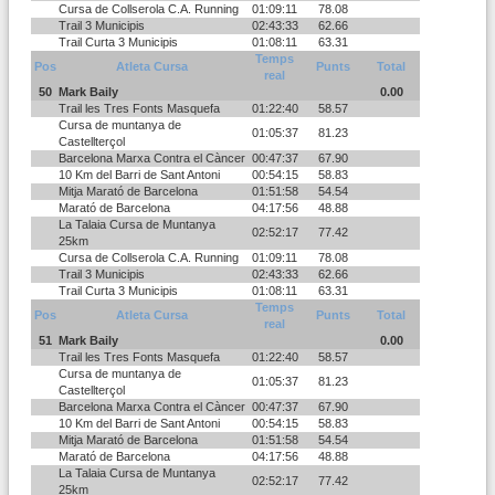
Cursa de Collserola C.A. Running
01:09:11
78.08
Trail 3 Municipis
02:43:33
62.66
Trail Curta 3 Municipis
01:08:11
63.31
Temps
Pos
Atleta Cursa
Punts
Total
real
50
Mark Baily
0.00
Trail les Tres Fonts Masquefa
01:22:40
58.57
Cursa de muntanya de
01:05:37
81.23
Castellterçol
Barcelona Marxa Contra el Càncer
00:47:37
67.90
10 Km del Barri de Sant Antoni
00:54:15
58.83
Mitja Marató de Barcelona
01:51:58
54.54
Marató de Barcelona
04:17:56
48.88
La Talaia Cursa de Muntanya
02:52:17
77.42
25km
Cursa de Collserola C.A. Running
01:09:11
78.08
Trail 3 Municipis
02:43:33
62.66
Trail Curta 3 Municipis
01:08:11
63.31
Temps
Pos
Atleta Cursa
Punts
Total
real
51
Mark Baily
0.00
Trail les Tres Fonts Masquefa
01:22:40
58.57
Cursa de muntanya de
01:05:37
81.23
Castellterçol
Barcelona Marxa Contra el Càncer
00:47:37
67.90
10 Km del Barri de Sant Antoni
00:54:15
58.83
Mitja Marató de Barcelona
01:51:58
54.54
Marató de Barcelona
04:17:56
48.88
La Talaia Cursa de Muntanya
02:52:17
77.42
25km