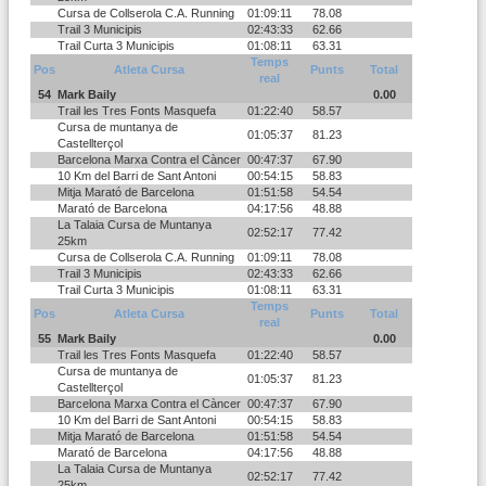
Cursa de Collserola C.A. Running
01:09:11
78.08
Trail 3 Municipis
02:43:33
62.66
Trail Curta 3 Municipis
01:08:11
63.31
Temps
Pos
Atleta Cursa
Punts
Total
real
54
Mark Baily
0.00
Trail les Tres Fonts Masquefa
01:22:40
58.57
Cursa de muntanya de
01:05:37
81.23
Castellterçol
Barcelona Marxa Contra el Càncer
00:47:37
67.90
10 Km del Barri de Sant Antoni
00:54:15
58.83
Mitja Marató de Barcelona
01:51:58
54.54
Marató de Barcelona
04:17:56
48.88
La Talaia Cursa de Muntanya
02:52:17
77.42
25km
Cursa de Collserola C.A. Running
01:09:11
78.08
Trail 3 Municipis
02:43:33
62.66
Trail Curta 3 Municipis
01:08:11
63.31
Temps
Pos
Atleta Cursa
Punts
Total
real
55
Mark Baily
0.00
Trail les Tres Fonts Masquefa
01:22:40
58.57
Cursa de muntanya de
01:05:37
81.23
Castellterçol
Barcelona Marxa Contra el Càncer
00:47:37
67.90
10 Km del Barri de Sant Antoni
00:54:15
58.83
Mitja Marató de Barcelona
01:51:58
54.54
Marató de Barcelona
04:17:56
48.88
La Talaia Cursa de Muntanya
02:52:17
77.42
25km