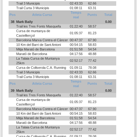
Trail 3 Municipis
02:43:33
62.66
Trail Curta 3 Municipis
01:08:11
63.31
Temps
Pos
Atleta Cursa
Punts
Total
real
38
Mark Baily
0.00
Trail les Tres Fonts Masquefa
01:22:40
58.57
Cursa de muntanya de
01:05:37
81.23
Castellterçol
Barcelona Marxa Contra el Càncer
00:47:37
67.90
10 Km del Barri de Sant Antoni
00:54:15
58.83
Mitja Marató de Barcelona
01:51:58
54.54
Marató de Barcelona
04:17:56
48.88
La Talaia Cursa de Muntanya
02:52:17
77.42
25km
Cursa de Collserola C.A. Running
01:09:11
78.08
Trail 3 Municipis
02:43:33
62.66
Trail Curta 3 Municipis
01:08:11
63.31
Temps
Pos
Atleta Cursa
Punts
Total
real
39
Mark Baily
0.00
Trail les Tres Fonts Masquefa
01:22:40
58.57
Cursa de muntanya de
01:05:37
81.23
Castellterçol
Barcelona Marxa Contra el Càncer
00:47:37
67.90
10 Km del Barri de Sant Antoni
00:54:15
58.83
Mitja Marató de Barcelona
01:51:58
54.54
Marató de Barcelona
04:17:56
48.88
La Talaia Cursa de Muntanya
02:52:17
77.42
25km
Cursa de Collserola C.A. Running
01:09:11
78.08