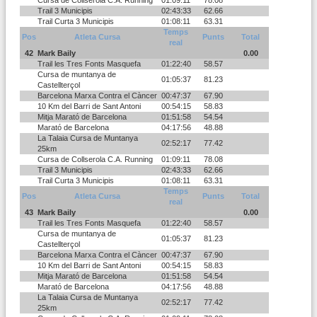
Cursa de Collserola C.A. Running
01:09:11
78.08
Trail 3 Municipis
02:43:33
62.66
Trail Curta 3 Municipis
01:08:11
63.31
Temps
Pos
Atleta Cursa
Punts
Total
real
42
Mark Baily
0.00
Trail les Tres Fonts Masquefa
01:22:40
58.57
Cursa de muntanya de
01:05:37
81.23
Castellterçol
Barcelona Marxa Contra el Càncer
00:47:37
67.90
10 Km del Barri de Sant Antoni
00:54:15
58.83
Mitja Marató de Barcelona
01:51:58
54.54
Marató de Barcelona
04:17:56
48.88
La Talaia Cursa de Muntanya
02:52:17
77.42
25km
Cursa de Collserola C.A. Running
01:09:11
78.08
Trail 3 Municipis
02:43:33
62.66
Trail Curta 3 Municipis
01:08:11
63.31
Temps
Pos
Atleta Cursa
Punts
Total
real
43
Mark Baily
0.00
Trail les Tres Fonts Masquefa
01:22:40
58.57
Cursa de muntanya de
01:05:37
81.23
Castellterçol
Barcelona Marxa Contra el Càncer
00:47:37
67.90
10 Km del Barri de Sant Antoni
00:54:15
58.83
Mitja Marató de Barcelona
01:51:58
54.54
Marató de Barcelona
04:17:56
48.88
La Talaia Cursa de Muntanya
02:52:17
77.42
25km