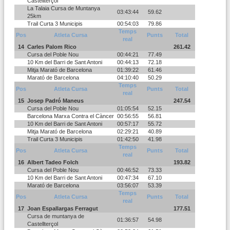
Castellterçol
La Talaia Cursa de Muntanya
03:43:44
59.62
25km
Trail Curta 3 Municipis
00:54:03
79.86
Temps
Pos
Atleta Cursa
Punts
Total
real
14
Carles Palom Rico
261.42
Cursa del Poble Nou
00:44:21
77.49
10 Km del Barri de Sant Antoni
00:44:13
72.18
Mitja Marató de Barcelona
01:39:22
61.46
Marató de Barcelona
04:10:40
50.29
Temps
Pos
Atleta Cursa
Punts
Total
real
15
Josep Padró Maneus
247.54
Cursa del Poble Nou
01:05:54
52.15
Barcelona Marxa Contra el Càncer
00:56:55
56.81
10 Km del Barri de Sant Antoni
00:57:17
55.72
Mitja Marató de Barcelona
02:29:21
40.89
Trail Curta 3 Municipis
01:42:50
41.98
Temps
Pos
Atleta Cursa
Punts
Total
real
16
Albert Tadeo Folch
193.82
Cursa del Poble Nou
00:46:52
73.33
10 Km del Barri de Sant Antoni
00:47:34
67.10
Marató de Barcelona
03:56:07
53.39
Temps
Pos
Atleta Cursa
Punts
Total
real
17
Joan Espallargas Ferragut
177.51
Cursa de muntanya de
01:36:57
54.98
Castellterçol