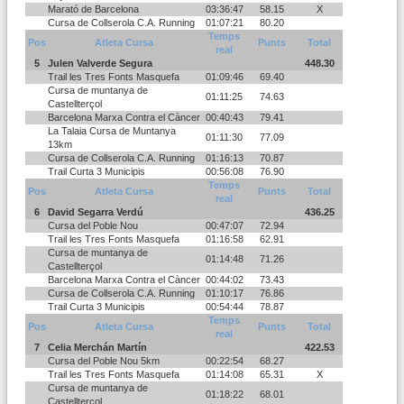
Marató de Barcelona
03:36:47
58.15
X
Cursa de Collserola C.A. Running
01:07:21
80.20
Temps
Pos
Atleta Cursa
Punts
Total
real
5
Julen Valverde Segura
448.30
Trail les Tres Fonts Masquefa
01:09:46
69.40
Cursa de muntanya de
01:11:25
74.63
Castellterçol
Barcelona Marxa Contra el Càncer
00:40:43
79.41
La Talaia Cursa de Muntanya
01:11:30
77.09
13km
Cursa de Collserola C.A. Running
01:16:13
70.87
Trail Curta 3 Municipis
00:56:08
76.90
Temps
Pos
Atleta Cursa
Punts
Total
real
6
David Segarra Verdú
436.25
Cursa del Poble Nou
00:47:07
72.94
Trail les Tres Fonts Masquefa
01:16:58
62.91
Cursa de muntanya de
01:14:48
71.26
Castellterçol
Barcelona Marxa Contra el Càncer
00:44:02
73.43
Cursa de Collserola C.A. Running
01:10:17
76.86
Trail Curta 3 Municipis
00:54:44
78.87
Temps
Pos
Atleta Cursa
Punts
Total
real
7
Celia Merchán Martín
422.53
Cursa del Poble Nou 5km
00:22:54
68.27
Trail les Tres Fonts Masquefa
01:14:08
65.31
X
Cursa de muntanya de
01:18:22
68.01
Castellterçol