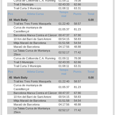
Cursa de Collserola C.A. Running
01:09:11
78.08
Trail 3 Municipis
02:43:33
62.66
Trail Curta 3 Municipis
01:08:11
63.31
Temps
Pos
Atleta Cursa
Punts
Total
real
44
Mark Baily
0.00
Trail les Tres Fonts Masquefa
01:22:40
58.57
Cursa de muntanya de
01:05:37
81.23
Castellterçol
Barcelona Marxa Contra el Càncer
00:47:37
67.90
10 Km del Barri de Sant Antoni
00:54:15
58.83
Mitja Marató de Barcelona
01:51:58
54.54
Marató de Barcelona
04:17:56
48.88
La Talaia Cursa de Muntanya
02:52:17
77.42
25km
Cursa de Collserola C.A. Running
01:09:11
78.08
Trail 3 Municipis
02:43:33
62.66
Trail Curta 3 Municipis
01:08:11
63.31
Temps
Pos
Atleta Cursa
Punts
Total
real
45
Mark Baily
0.00
Trail les Tres Fonts Masquefa
01:22:40
58.57
Cursa de muntanya de
01:05:37
81.23
Castellterçol
Barcelona Marxa Contra el Càncer
00:47:37
67.90
10 Km del Barri de Sant Antoni
00:54:15
58.83
Mitja Marató de Barcelona
01:51:58
54.54
Marató de Barcelona
04:17:56
48.88
La Talaia Cursa de Muntanya
02:52:17
77.42
25km