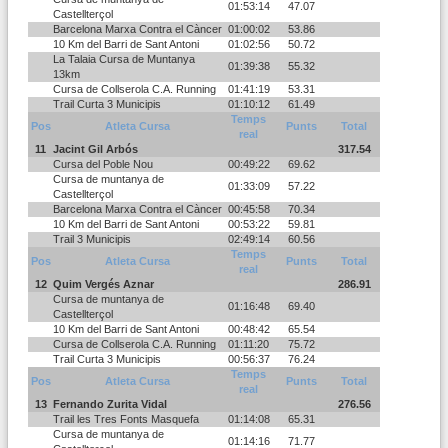
01:53:14
47.07
Castellterçol
Barcelona Marxa Contra el Càncer
01:00:02
53.86
10 Km del Barri de Sant Antoni
01:02:56
50.72
La Talaia Cursa de Muntanya
01:39:38
55.32
13km
Cursa de Collserola C.A. Running
01:41:19
53.31
Trail Curta 3 Municipis
01:10:12
61.49
Temps
Pos
Atleta Cursa
Punts
Total
real
11
Jacint Gil Arbós
317.54
Cursa del Poble Nou
00:49:22
69.62
Cursa de muntanya de
01:33:09
57.22
Castellterçol
Barcelona Marxa Contra el Càncer
00:45:58
70.34
10 Km del Barri de Sant Antoni
00:53:22
59.81
Trail 3 Municipis
02:49:14
60.56
Temps
Pos
Atleta Cursa
Punts
Total
real
12
Quim Vergés Aznar
286.91
Cursa de muntanya de
01:16:48
69.40
Castellterçol
10 Km del Barri de Sant Antoni
00:48:42
65.54
Cursa de Collserola C.A. Running
01:11:20
75.72
Trail Curta 3 Municipis
00:56:37
76.24
Temps
Pos
Atleta Cursa
Punts
Total
real
13
Fernando Zurita Vidal
276.56
Trail les Tres Fonts Masquefa
01:14:08
65.31
Cursa de muntanya de
01:14:16
71.77