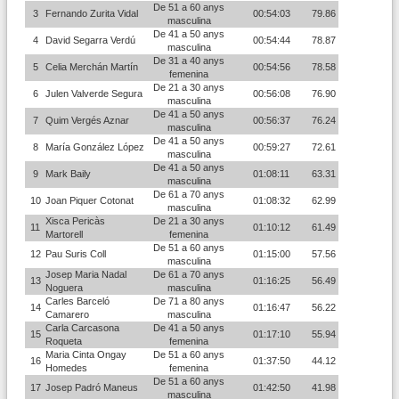
De 51 a 60 anys
3
Fernando Zurita Vidal
00:54:03
79.86
masculina
De 41 a 50 anys
4
David Segarra Verdú
00:54:44
78.87
masculina
De 31 a 40 anys
5
Celia Merchán Martín
00:54:56
78.58
femenina
De 21 a 30 anys
6
Julen Valverde Segura
00:56:08
76.90
masculina
De 41 a 50 anys
7
Quim Vergés Aznar
00:56:37
76.24
masculina
De 41 a 50 anys
8
María González López
00:59:27
72.61
masculina
De 41 a 50 anys
9
Mark Baily
01:08:11
63.31
masculina
De 61 a 70 anys
10
Joan Piquer Cotonat
01:08:32
62.99
masculina
Xisca Pericàs
De 21 a 30 anys
11
01:10:12
61.49
Martorell
femenina
De 51 a 60 anys
12
Pau Suris Coll
01:15:00
57.56
masculina
Josep Maria Nadal
De 61 a 70 anys
13
01:16:25
56.49
Noguera
masculina
Carles Barceló
De 71 a 80 anys
14
01:16:47
56.22
Camarero
masculina
Carla Carcasona
De 41 a 50 anys
15
01:17:10
55.94
Roqueta
femenina
Maria Cinta Ongay
De 51 a 60 anys
16
01:37:50
44.12
Homedes
femenina
De 51 a 60 anys
17
Josep Padró Maneus
01:42:50
41.98
masculina