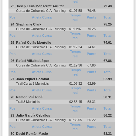
real
23
Josep Lluis Monserrat Arrufat
79.48
Cursa de Collserola C.A. Running
01:07:58
79.48
Temps
Pos
Atleta Cursa
Punts
Total
real
24
Stephanie Clark
75.25
Cursa de Collserola C.A. Running
01:11:47
75.25
Temps
Pos
Atleta Cursa
Punts
Total
real
25
Rafael Colàs Montolio
74.61
Cursa de Collserola C.A. Running
01:12:24
74.61
Temps
Pos
Atleta Cursa
Punts
Total
real
26
Rafael Villalba López
67.86
Cursa de Collserola C.A. Running
01:19:36
67.86
Temps
Pos
Atleta Cursa
Punts
Total
real
27
Joan Piquer Cotonat
62.99
Trail Curta 3 Municipis
01:08:32
62.99
Temps
Pos
Atleta Cursa
Punts
Total
real
28
Ramon Vilà Ribé
58.31
Trail 3 Municipis
02:55:45
58.31
Temps
Pos
Atleta Cursa
Punts
Total
real
29
Julio García Ceballos
56.22
Cursa de Collserola C.A. Running
01:36:05
56.22
Temps
Pos
Atleta Cursa
Punts
Total
real
30
David Román Masip
53.31