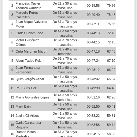
Francesc Xavier
De 21 a 30 anys
2
00:39:58
79.86
Teodoro Alandete
masculina
Marcello Peres
De 31 a 40 anys
3
00:40:40
78.48
Castellani
masculina
Joan Miquel Valverde
De 61 a 70 anys
4
00:42:11
75.66
Moya
masculina
De 41 a 50 anys
5
Carles Palom Rico
00:44:13
72.18
masculina
Victor Gutiérrez
De 61 a 70 anys
6
00:44:15
72.13
Gómez
masculina
De 31 a 40 anys
7
Celia Merchán Martín
00:47:18
67.48
femenina
De 61 a 70 anys
8
Albert Tadeo Folch
00:47:34
67.10
masculina
Joan Fernandez
De 51 a 60 anys
9
00:48:12
66.22
Fernandez
masculina
De 41 a 50 anys
10
Quim Vergés Aznar
00:48:42
65.54
masculina
De 51 a 60 anys
11
Pau Suris Coll
00:49:30
64.48
masculina
De 41 a 50 anys
12
María González López
00:51:16
62.26
femenina
De 41 a 50 anys
13
Mark Baily
00:52:50
60.41
masculina
De 41 a 50 anys
14
Jacint Gil Arbós
00:53:22
59.81
masculina
Carla Carcasona
De 41 a 50 anys
15
00:53:58
59.14
Roqueta
femenina
Ramon Betes
De 61 a 70 anys
16
00:54:15
58.83
Piedrafita
masculina