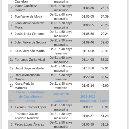
Castellani
masculina
Victor Gutiérrez
De 61 a 70 anys
5
01:03:35
76.15
Gómez
masculina
De 51 a 60 anys
6
Toni Valverde Moyà
01:05:05
74.39
masculina
Joan Miquel Valverde
De 61 a 70 anys
7
01:08:55
70.25
Moya
masculina
De 41 a 50 anys
8
Jesús Neila Cisneros
01:08:56
70.24
masculina
De 21 a 30 anys
9
Julen Valverde Segura
01:09:46
69.40
masculina
De 31 a 40 anys
10
Celia Merchán Martín
01:14:08
65.31
femenina
De 51 a 60 anys
11
Fernando Zurita Vidal
01:14:08
65.31
masculina
De 41 a 50 anys
12
David Segarra Verdú
01:16:58
62.91
masculina
Raquel Arredondo
De 21 a 30 anys
13
01:22:40
58.57
García
femenina
Xisca Pericàs
De 21 a 30 anys
14
01:43:14
46.90
Martorell
femenina
Cursa de muntanya
Temporada
18/11/2018
de Castellterçol
2018-2019
Pos
Atleta
Categoria
Temps real
Punts
De 41 a 50 anys
1
Txema Colomer López
01:03:31
83.91
masculina
Francesc Xavier
De 21 a 30 anys
2
01:05:37
81.23
Teodoro Alandete
masculina
De 41 a 50 anys
3
Pedro López Álvarez
01:05:39
81.19
masculina