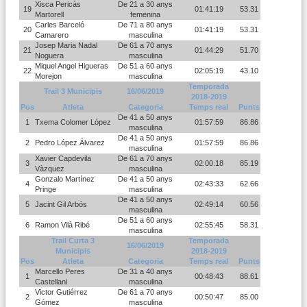
Xisca Pericàs
De 21 a 30 anys
19
01:41:19
53.31
Martorell
femenina
Carles Barceló
De 71 a 80 anys
20
01:41:19
53.31
Camarero
masculina
Josep Maria Nadal
De 61 a 70 anys
21
01:44:29
51.70
Noguera
masculina
Miquel Angel Higueras
De 51 a 60 anys
22
02:05:19
43.10
Morejon
masculina
Temporada
Trail 3 Municipis
16/06/2019
2018-2019
Pos
Atleta
Categoria
Temps real
Punts
De 41 a 50 anys
1
Txema Colomer López
01:57:59
86.86
masculina
De 41 a 50 anys
2
Pedro López Álvarez
01:57:59
86.86
masculina
Xavier Capdevila
De 61 a 70 anys
3
02:00:18
85.19
Vàzquez
masculina
Gonzalo Martínez
De 41 a 50 anys
4
02:43:33
62.66
Pringe
masculina
De 41 a 50 anys
5
Jacint Gil Arbós
02:49:14
60.56
masculina
De 51 a 60 anys
6
Ramon Vilà Ribé
02:55:45
58.31
masculina
Trail Curta 3
Temporada
16/06/2019
Municipis
2018-2019
Pos
Atleta
Categoria
Temps real
Punts
Marcello Peres
De 31 a 40 anys
1
00:48:43
88.61
Castellani
masculina
Victor Gutiérrez
De 61 a 70 anys
2
00:50:47
85.00
Gómez
masculina