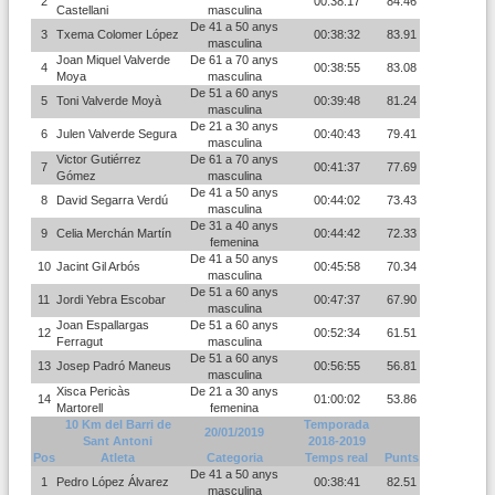
2
00:38:17
84.46
Castellani
masculina
De 41 a 50 anys
3
Txema Colomer López
00:38:32
83.91
masculina
Joan Miquel Valverde
De 61 a 70 anys
4
00:38:55
83.08
Moya
masculina
De 51 a 60 anys
5
Toni Valverde Moyà
00:39:48
81.24
masculina
De 21 a 30 anys
6
Julen Valverde Segura
00:40:43
79.41
masculina
Victor Gutiérrez
De 61 a 70 anys
7
00:41:37
77.69
Gómez
masculina
De 41 a 50 anys
8
David Segarra Verdú
00:44:02
73.43
masculina
De 31 a 40 anys
9
Celia Merchán Martín
00:44:42
72.33
femenina
De 41 a 50 anys
10
Jacint Gil Arbós
00:45:58
70.34
masculina
De 51 a 60 anys
11
Jordi Yebra Escobar
00:47:37
67.90
masculina
Joan Espallargas
De 51 a 60 anys
12
00:52:34
61.51
Ferragut
masculina
De 51 a 60 anys
13
Josep Padró Maneus
00:56:55
56.81
masculina
Xisca Pericàs
De 21 a 30 anys
14
01:00:02
53.86
Martorell
femenina
10 Km del Barri de
Temporada
20/01/2019
Sant Antoni
2018-2019
Pos
Atleta
Categoria
Temps real
Punts
De 41 a 50 anys
1
Pedro López Álvarez
00:38:41
82.51
masculina