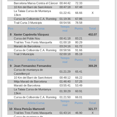
Barcelona Marxa Contra el Càncer
00:44:42
72.33
10 Km del Barri de Sant Antoni
00:47:18
67.48
La Talaia Cursa de Muntanya
01:22:41
66.66
X
13km
Cursa de Collserola C.A. Running
01:19:36
67.86
Trail Curta 3 Municipis
00:54:56
78.58
Temps
Pos
Atleta Cursa
Punts
Total
real
8
Xavier Capdevila Vàzquez
402.07
Cursa del Poble Nou
00:41:18
83.21
Trail les Tres Fonts Masquefa
01:00:18
80.29
Marató de Barcelona
03:24:16
61.72
Cursa de Collserola C.A. Running
00:58:56
91.66
Trail 3 Municipis
02:00:18
85.19
Temps
Pos
Atleta Cursa
Punts
Total
real
9
Joan Fernandez Fernandez
369.29
Cursa de muntanya de
01:21:29
65.41
Castellterçol
10 Km del Barri de Sant Antoni
00:48:12
66.22
Mitja Marató de Barcelona
01:46:40
57.25
Marató de Barcelona
03:55:41
53.49
La Talaia Cursa de Muntanya
01:30:29
60.91
13km
Cursa de Collserola C.A. Running
01:21:50
66.01
Temps
Pos
Atleta Cursa
Punts
Total
real
10
Xisca Pericàs Martorell
321.77
Trail les Tres Fonts Masquefa
01:43:14
46.90
X
Cursa de muntanya de