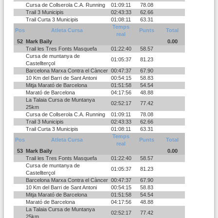
Cursa de Collserola C.A. Running
01:09:11
78.08
Trail 3 Municipis
02:43:33
62.66
Trail Curta 3 Municipis
01:08:11
63.31
Temps
Pos
Atleta Cursa
Punts
Total
real
52
Mark Baily
0.00
Trail les Tres Fonts Masquefa
01:22:40
58.57
Cursa de muntanya de
01:05:37
81.23
Castellterçol
Barcelona Marxa Contra el Càncer
00:47:37
67.90
10 Km del Barri de Sant Antoni
00:54:15
58.83
Mitja Marató de Barcelona
01:51:58
54.54
Marató de Barcelona
04:17:56
48.88
La Talaia Cursa de Muntanya
02:52:17
77.42
25km
Cursa de Collserola C.A. Running
01:09:11
78.08
Trail 3 Municipis
02:43:33
62.66
Trail Curta 3 Municipis
01:08:11
63.31
Temps
Pos
Atleta Cursa
Punts
Total
real
53
Mark Baily
0.00
Trail les Tres Fonts Masquefa
01:22:40
58.57
Cursa de muntanya de
01:05:37
81.23
Castellterçol
Barcelona Marxa Contra el Càncer
00:47:37
67.90
10 Km del Barri de Sant Antoni
00:54:15
58.83
Mitja Marató de Barcelona
01:51:58
54.54
Marató de Barcelona
04:17:56
48.88
La Talaia Cursa de Muntanya
02:52:17
77.42
25km