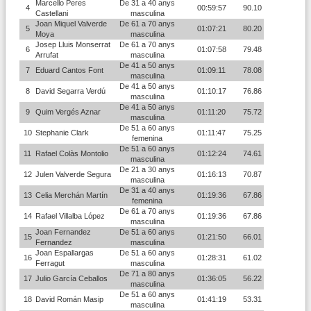
Marcello Peres
De 31 a 40 anys
4
00:59:57
90.10
Castellani
masculina
Joan Miquel Valverde
De 61 a 70 anys
5
01:07:21
80.20
Moya
masculina
Josep Lluis Monserrat
De 61 a 70 anys
6
01:07:58
79.48
Arrufat
masculina
De 41 a 50 anys
7
Eduard Cantos Font
01:09:11
78.08
masculina
De 41 a 50 anys
8
David Segarra Verdú
01:10:17
76.86
masculina
De 41 a 50 anys
9
Quim Vergés Aznar
01:11:20
75.72
masculina
De 51 a 60 anys
10
Stephanie Clark
01:11:47
75.25
femenina
De 51 a 60 anys
11
Rafael Colàs Montolio
01:12:24
74.61
masculina
De 21 a 30 anys
12
Julen Valverde Segura
01:16:13
70.87
masculina
De 31 a 40 anys
13
Celia Merchán Martín
01:19:36
67.86
femenina
De 61 a 70 anys
14
Rafael Villalba López
01:19:36
67.86
masculina
Joan Fernandez
De 51 a 60 anys
15
01:21:50
66.01
Fernandez
masculina
Joan Espallargas
De 51 a 60 anys
16
01:28:31
61.02
Ferragut
masculina
De 71 a 80 anys
17
Julio García Ceballos
01:36:05
56.22
masculina
De 51 a 60 anys
18
David Román Masip
01:41:19
53.31
masculina