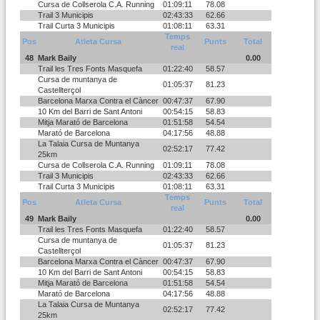
Cursa de Collserola C.A. Running
01:09:11
78.08
Trail 3 Municipis
02:43:33
62.66
Trail Curta 3 Municipis
01:08:11
63.31
Temps
Pos
Atleta Cursa
Punts
Total
real
48
Mark Baily
0.00
Trail les Tres Fonts Masquefa
01:22:40
58.57
Cursa de muntanya de
01:05:37
81.23
Castellterçol
Barcelona Marxa Contra el Càncer
00:47:37
67.90
10 Km del Barri de Sant Antoni
00:54:15
58.83
Mitja Marató de Barcelona
01:51:58
54.54
Marató de Barcelona
04:17:56
48.88
La Talaia Cursa de Muntanya
02:52:17
77.42
25km
Cursa de Collserola C.A. Running
01:09:11
78.08
Trail 3 Municipis
02:43:33
62.66
Trail Curta 3 Municipis
01:08:11
63.31
Temps
Pos
Atleta Cursa
Punts
Total
real
49
Mark Baily
0.00
Trail les Tres Fonts Masquefa
01:22:40
58.57
Cursa de muntanya de
01:05:37
81.23
Castellterçol
Barcelona Marxa Contra el Càncer
00:47:37
67.90
10 Km del Barri de Sant Antoni
00:54:15
58.83
Mitja Marató de Barcelona
01:51:58
54.54
Marató de Barcelona
04:17:56
48.88
La Talaia Cursa de Muntanya
02:52:17
77.42
25km