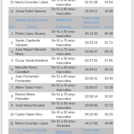
De 31 a 40 anys
10
María González López
01:51:58
54.54
masculina
De 51 a 60 anys
11
Josep Padró Maneus
02:29:21
40.89
masculina
Temporada
Marató de Barcelona
10/03/2019
2018-2019
Pos
Atleta
Categoria
Temps real
Punts
De 41 a 50 anys
1
Pedro López Álvarez
03:13:43
65.08
masculina
Xavier Capdevila
De 61 a 70 anys
2
03:24:16
61.72
Vàzquez
masculina
Joan Miquel Valverde
De 61 a 70 anys
3
03:36:47
58.15
Moya
masculina
De 41 a 50 anys
4
Óscar Varela Antolinos
03:37:55
57.85
masculina
Marcello Peres
De 31 a 40 anys
5
03:44:11
56.23
Castellani
masculina
Joan Fernandez
De 51 a 60 anys
6
03:55:41
53.49
Fernandez
masculina
De 61 a 70 anys
7
Albert Tadeo Folch
03:56:07
53.39
masculina
Ramon Betes
De 61 a 70 anys
8
03:58:14
52.92
Piedrafita
masculina
De 51 a 60 anys
9
Jordi Yebra Escobar
03:59:06
52.73
masculina
De 41 a 50 anys
10
Carles Palom Rico
04:10:40
50.29
masculina
De 41 a 50 anys
11
María González López
04:17:56
48.88
femenina
La Talaia Cursa de
Temporada
28/04/2019