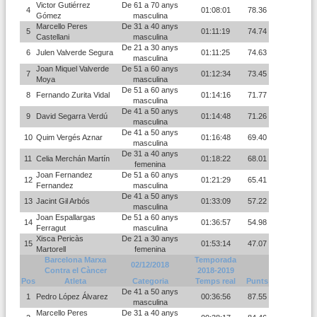
Victor Gutiérrez
De 61 a 70 anys
4
01:08:01
78.36
Gómez
masculina
Marcello Peres
De 31 a 40 anys
5
01:11:19
74.74
Castellani
masculina
De 21 a 30 anys
6
Julen Valverde Segura
01:11:25
74.63
masculina
Joan Miquel Valverde
De 51 a 60 anys
7
01:12:34
73.45
Moya
masculina
De 51 a 60 anys
8
Fernando Zurita Vidal
01:14:16
71.77
masculina
De 41 a 50 anys
9
David Segarra Verdú
01:14:48
71.26
masculina
De 41 a 50 anys
10
Quim Vergés Aznar
01:16:48
69.40
masculina
De 31 a 40 anys
11
Celia Merchán Martín
01:18:22
68.01
femenina
Joan Fernandez
De 51 a 60 anys
12
01:21:29
65.41
Fernandez
masculina
De 41 a 50 anys
13
Jacint Gil Arbós
01:33:09
57.22
masculina
Joan Espallargas
De 51 a 60 anys
14
01:36:57
54.98
Ferragut
masculina
Xisca Pericàs
De 21 a 30 anys
15
01:53:14
47.07
Martorell
femenina
Barcelona Marxa
Temporada
02/12/2018
Contra el Càncer
2018-2019
Pos
Atleta
Categoria
Temps real
Punts
De 41 a 50 anys
1
Pedro López Álvarez
00:36:56
87.55
masculina
Marcello Peres
De 31 a 40 anys