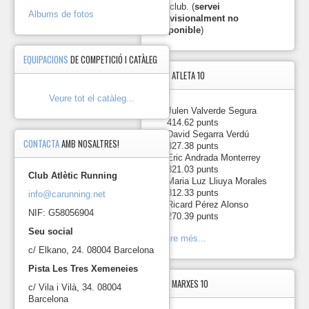
del club. (
servei
Municipis
Albums de fotos
provisionalment no
Participació
disponible
)
EQUIPACIONS
DE COMPETICIÓ I CATÀLEG
Marxa de
les
T
TOP5
ATLETA 10
25/09/2016
Platges de
2
Lloret
Veure tot el catàleg...
Pos
Atleta
1.
-
Julen Valverde Segura
Carles
414.62 punts
1
Barceló
2.
-
David Segarra Verdú
Camarero
CONTACTA
AMB NOSALTRES!
327.38 punts
Daniel
3.
-
Eric Andrada Monterrey
2
Bellido
321.03 punts
Club Atlètic Running
Valent
4.
-
Maria Luz Lliuya Morales
Cesc
312.33 punts
info@carunning.net
3
Colom
5.
-
Ricard Pérez Alonso
Vidal
NIF: G58056904
270.39 punts
Jaume
Seu social
4
Constantí
Veure més...
Mata
c/ Elkano, 24. 08004 Barcelona
Joan
Pista Les Tres Xemeneies
5
Frechilla
Valles
TOP5
MARXES 10
c/ Vila i Vilà, 34. 08004
José Grima
6
Barcelona
Moscardó