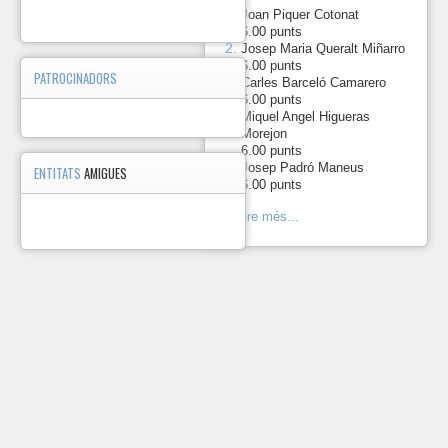
Miquel
1.
-
Joan Piquer Cotonat
Angel
6.00 punts
7
Higueras
2.
-
Josep Maria Queralt Miñarro
Morejon
6.00 punts
PATROCINADORS
Josep
3.
-
Carles Barceló Camarero
8
Martí Cid
6.00 punts
Maria Cinta
Miquel Angel Higueras
4.
-
9
Ongay
Morejon
Homedes
6.00 punts
Antoni
5.
-
Josep Padró Maneus
ENTITATS
AMIGUES
10
Pacheco
6.00 punts
Lopez
Hèctor
Veure més...
11
Pujol
Colom
Josep
Maria
12
Queralt
Miñarro
Angel
13
Zambudio
Cuxó
Fernando
14
Zurita Vidal
Marxa
T
d'Arenys
02/10/2016
2