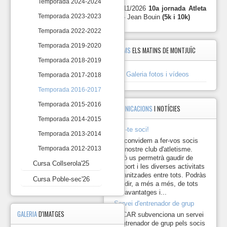
Marxa de
Temporada 2024-2024
10
29/11/2026
10a jornada Atleta
les
1
25/09/2016
14
Temporada 2023-2023
10 -
Jean Bouin
(5k i 10k)
Platges de
Marxes
Lloret
Temporada 2022-2022
10
Marxa
2
d'Arenys
02/10/2016
10
Temporada 2019-2020
ÀLBUMS
ELS MATINS DE MONTJUÏC
de Munt
Cursa
Temporada 2018-2019
Marxa de
Collserola'25
3
20/11/2016
14
Llavaneres
Galeria fotos i vídeos
Temporada 2017-2018
4
Passafred
27/11/2016
10
Cursa
Marxa de
Temporada 2016-2017
5
29/01/2017
10
Poble-
Selma
sec'26
Caminada
Temporada 2015-2016
COMUNICACIONS
I NOTÍCIES
de
Temporada 2014-2015
6
Torrelles
05/02/2017
14
Fes-te soci!
de
Temporada 2013-2014
Llobregat
Us convidem a fer-vos socis
Pujada a
Temporada 2012-2013
del nostre club d'atletisme.
7
l'Ermita de
26/03/2017
8
Això us permetrà gaudir de
Cursa Collserola'25
la Trinitat
l'esport i les diverses activitats
Marxa del
organitzades entre tots. Podràs
Cursa Poble-sec'26
8
Penedés
02/04/2017
12
gaudir, a més a més, de tots
Saifores
els avantatges i...
Marxa de
9
21/05/2017
12
Servei d'entrenador de grup
Collserola
GALERIA
D'IMATGES
El CAR subvenciona un servei
Marxa
d'entrenador de grup pels socis
10
dels Tres
18/06/2017
8