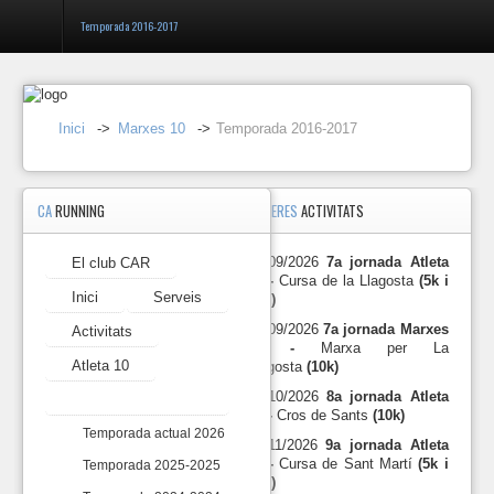
Temporada 2016-2017
Entrar
Inici
->
Marxes 10
->
Temporada 2016-2017
Registrar-
se
CA
RUNNING
PROPERES
ACTIVITATS
Marxes
10
-
27/09/2026
7a jornada Atleta
El club CAR
El
Temporada
10 -
Cursa de la Llagosta
(5k i
club
2016-
Inici
Serveis
10k)
CAR
2017
27/09/2026
7a jornada Marxes
Activitats
Calendari
Inici
10 -
Marxa per La
temporada
Atleta 10
Llagosta
(10k)
2016
Serveis
18/10/2026
8a jornada Atleta
Marxes 10
-
10 -
Cros de Sants
(10k)
2017
Temporada actual 2026
Activitats
15/11/2026
9a jornada Atleta
10 -
Cursa de Sant Martí
(5k i
Temporada 2025-2025
Marxa
Data
Dist
10k)
Atleta