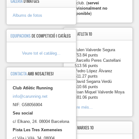
GALERIA
D'IMATGES
de
del club. (
servei
la
provisionalment no
FEEC.
disponible
)
Albums de fotos
Cada
cursa
té
TOP5
ATLETA 10
una
EQUIPACIONS
DE COMPETICIÓ I CATÀLEG
puntuació
màxima
1.
de
-
Julen Valverde Segura
Veure tot el catàleg...
100
753.84 punts
2.
punts
-
Marcello Peres Castellani
i
513.56 punts
3.
cada
-
Pedro López Álvarez
CONTACTA
AMB NOSALTRES!
atleta
511.27 punts
4.
puntua
-
David Segarra Verdú
en
510.66 punts
Club Atlètic Running
5.
base
-
Joan Miquel Valverde Moya
info@carunning.net
als
481.06 punts
temps
NIF: G58056904
Veure més...
obtinguts
pels
Seu social
atletes
c/ Elkano, 24. 08004 Barcelona
del
TOP5
MARXES 10
club.
Pista Les Tres Xemeneies
L'atleta
c/ Vila i Vilà, 34. 08004