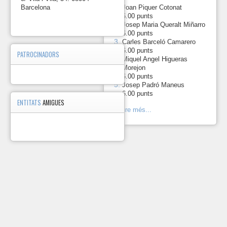
que
1.
Barcelona
-
Joan Piquer Cotonat
més
6.00 punts
punts
2.
-
Josep Maria Queralt Miñarro
suma
6.00 punts
al
3.
-
Carles Barceló Camarero
final
6.00 punts
de
PATROCINADORS
Miquel Angel Higueras
temporada
4.
-
Morejon
guanya
6.00 punts
la
5.
-
Josep Padró Maneus
competició.
6.00 punts
Pots
ENTITATS
AMIGUES
consultar
Veure més...
el
detall
del
reglament
i
els
resultats
d'aquesta
temporada
en
aquest
apartat.