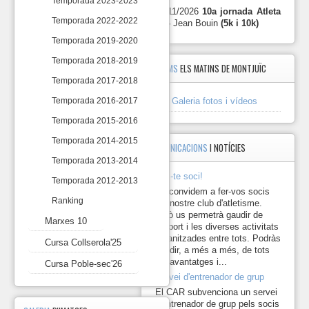
Temporada 2023-2023
10
socis
29/11/2026
10a jornada Atleta
del
Temporada 2022-2022
10 -
Jean Bouin
(5k i 10k)
C.A.
Marxes
Temporada 2019-2020
RUNNING
10
en
Temporada 2018-2019
ÀLBUMS
ELS MATINS DE MONTJUÏC
base
Cursa
a
Temporada 2017-2018
Collserola'25
una
Galeria fotos i vídeos
Temporada 2016-2017
cursa
Cursa
cada
Temporada 2015-2016
Poble-
mes,
sec'26
seleccionada
Temporada 2014-2015
COMUNICACIONS
I NOTÍCIES
del
Calendari
Temporada 2013-2014
de
Fes-te soci!
Temporada 2012-2013
Curses
Us convidem a fer-vos socis
de
Ranking
del nostre club d'atletisme.
Fons
Això us permetrà gaudir de
de
Marxes 10
l'esport i les diverses activitats
Catalunya,
organitzades entre tots. Podràs
Cursa Collserola'25
de
gaudir, a més a més, de tots
la
els avantatges i...
Cursa Poble-sec'26
Federació
Servei d'entrenador de grup
Catalana
d’Atletisme
El CAR subvenciona un servei
i
d'entrenador de grup pels socis