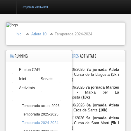
Temporada 2024-2024
Entrar
Inici
->
Atleta 10
->
Temporada 2024-2024
Registrar-
se
CA
RUNNING
PROPERES
ACTIVITATS
Atleta
10
-
27/09/2026
7a jornada Atleta
El club CAR
El
Temporada
10 -
Cursa de la Llagosta
(5k i
club
2024-
Inici
Serveis
10k)
CAR
2024
27/09/2026
7a jornada Marxes
Activitats
Inici
10 -
Marxa per La
L'Atleta
Atleta 10
Llagosta
(10k)
10
Serveis
és
18/10/2026
8a jornada Atleta
Temporada actual 2026
una
10 -
Cros de Sants
(10k)
Temporada 2025-2025
activitat
Activitats
15/11/2026
9a jornada Atleta
competitiva
10 -
Cursa de Sant Martí
(5k i
Temporada 2024-2024
entre
10k)
Atleta
els