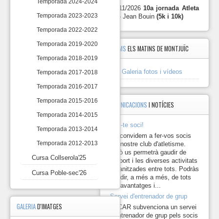
Temporada 2024-2024
10
en
29/11/2026
10a jornada Atleta
marxes
Temporada 2023-2023
10 -
Jean Bouin
(5k i 10k)
populars.
Marxes
Temporada 2022-2022
Es
10
programaran
Temporada 2019-2020
ÀLBUMS
ELS MATINS DE MONTJUÏC
un
Cursa
total
Temporada 2018-2019
Collserola'25
de
Galeria fotos i vídeos
10
Temporada 2017-2018
Cursa
marxes
Temporada 2016-2017
Poble-
per
sec'26
temporada.
Temporada 2015-2016
COMUNICACIONS
I NOTÍCIES
Per
puntuar
Temporada 2014-2015
en
Fes-te soci!
Temporada 2013-2014
una
Us convidem a fer-vos socis
marxa
Temporada 2012-2013
del nostre club d'atletisme.
només
Això us permetrà gaudir de
cal
Cursa Collserola'25
l'esport i les diverses activitats
participar-
organitzades entre tots. Podràs
hi
Cursa Poble-sec'26
gaudir, a més a més, de tots
i
els avantatges i...
acabar-
Servei d'entrenador de grup
la,
GALERIA
D'IMATGES
sense
El CAR subvenciona un servei
impotar
d'entrenador de grup pels socis