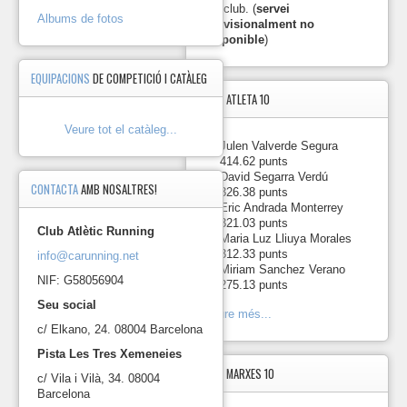
el
del club. (
servei
Albums de fotos
temps
provisionalment no
emprat.
disponible
)
L'atleta
que
EQUIPACIONS
DE COMPETICIÓ I CATÀLEG
participi
TOP5
ATLETA 10
en
més
Veure tot el catàleg...
marxes
1.
a
-
Julen Valverde Segura
final
414.62 punts
2.
de
-
David Segarra Verdú
CONTACTA
AMB NOSALTRES!
temporada
326.38 punts
3.
guanya
-
Eric Andrada Monterrey
la
321.03 punts
Club Atlètic Running
4.
competició.
-
Maria Luz Lliuya Morales
Pots
312.33 punts
info@carunning.net
5.
consultar
-
Miriam Sanchez Verano
NIF: G58056904
el
275.13 punts
reglament
Seu social
Veure més...
i
c/ Elkano, 24. 08004 Barcelona
els
resultats
Pista Les Tres Xemeneies
d'aquesta
TOP5
MARXES 10
temporada
c/ Vila i Vilà, 34. 08004
en
Barcelona