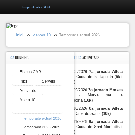
Temporada actual 2026
Entrar
Inici
->
Marxes 10
->
Temporada actual 2026
Registrar-
se
CA
RUNNING
PROPERES
ACTIVITATS
Marxes
10
27/09/2026
7a jornada Atleta
El club CAR
El
10 -
Cursa de la Llagosta
(5k i
El
club
Inici
Serveis
10k)
C.A.
CAR
RUNNING
27/09/2026
7a jornada Marxes
Activitats
organitza
Inici
10 -
Marxa per La
una
Atleta 10
Llagosta
(10k)
activitat
Serveis
competitiva
18/10/2026
8a jornada Atleta
Marxes 10
en
10 -
Cros de Sants
(10k)
base
Temporada actual 2026
Activitats
15/11/2026
9a jornada Atleta
a
10 -
Cursa de Sant Martí
(5k i
Temporada 2025-2025
la
10k)
Atleta
participació