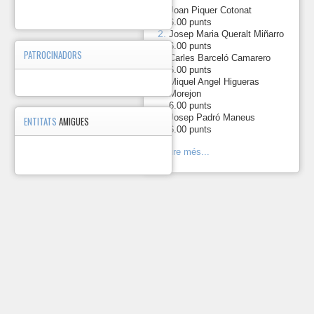
aquest
1.
-
Joan Piquer Cotonat
apartat.
6.00 punts
2.
-
Josep Maria Queralt Miñarro
Calendari
6.00 punts
PATROCINADORS
temporada
3.
-
Carles Barceló Camarero
2026
6.00 punts
Miquel Angel Higueras
4.
-
Morejon
Marxa
Data
Dista
6.00 punts
Marxa
5.
-
Josep Padró Maneus
ENTITATS
AMIGUES
1
pels
11/01/2026
100
6.00 punts
Gallecs
Marxa per
Veure més...
2
22/02/2026
100
Premià
Marxa
Popular
3
Sant
01/03/2026
180
Martí de
Centelles
Caminada
4
7K del Riu
26/04/2026
800
a Cornellà
Marxa de
la
5
10/05/2026
100
Primavera
d'Arbúcies