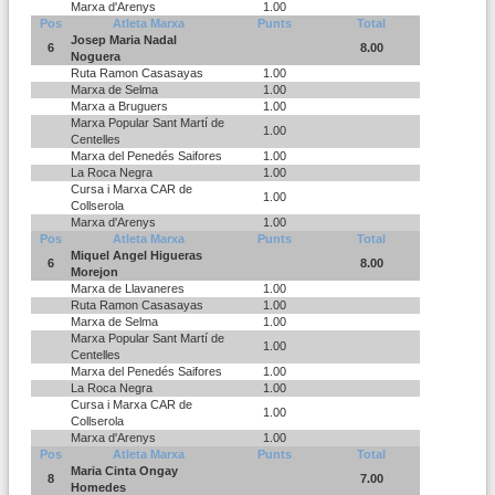
Marxa d'Arenys
1.00
Pos
Atleta Marxa
Punts
Total
Josep Maria Nadal
6
8.00
Noguera
Ruta Ramon Casasayas
1.00
Marxa de Selma
1.00
Marxa a Bruguers
1.00
Marxa Popular Sant Martí de
1.00
Centelles
Marxa del Penedés Saifores
1.00
La Roca Negra
1.00
Cursa i Marxa CAR de
1.00
Collserola
Marxa d'Arenys
1.00
Pos
Atleta Marxa
Punts
Total
Miquel Angel Higueras
6
8.00
Morejon
Marxa de Llavaneres
1.00
Ruta Ramon Casasayas
1.00
Marxa de Selma
1.00
Marxa Popular Sant Martí de
1.00
Centelles
Marxa del Penedés Saifores
1.00
La Roca Negra
1.00
Cursa i Marxa CAR de
1.00
Collserola
Marxa d'Arenys
1.00
Pos
Atleta Marxa
Punts
Total
Maria Cinta Ongay
8
7.00
Homedes