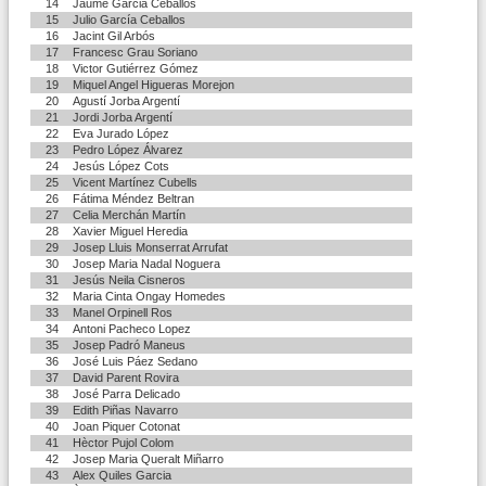
14
Jaume Garcia Ceballos
15
Julio García Ceballos
16
Jacint Gil Arbós
17
Francesc Grau Soriano
18
Victor Gutiérrez Gómez
19
Miquel Angel Higueras Morejon
20
Agustí Jorba Argentí
21
Jordi Jorba Argentí
22
Eva Jurado López
23
Pedro López Álvarez
24
Jesús López Cots
25
Vicent Martínez Cubells
26
Fátima Méndez Beltran
27
Celia Merchán Martín
28
Xavier Miguel Heredia
29
Josep Lluis Monserrat Arrufat
30
Josep Maria Nadal Noguera
31
Jesús Neila Cisneros
32
Maria Cinta Ongay Homedes
33
Manel Orpinell Ros
34
Antoni Pacheco Lopez
35
Josep Padró Maneus
36
José Luis Páez Sedano
37
David Parent Rovira
38
José Parra Delicado
39
Edith Piñas Navarro
40
Joan Piquer Cotonat
41
Hèctor Pujol Colom
42
Josep Maria Queralt Miñarro
43
Alex Quiles Garcia