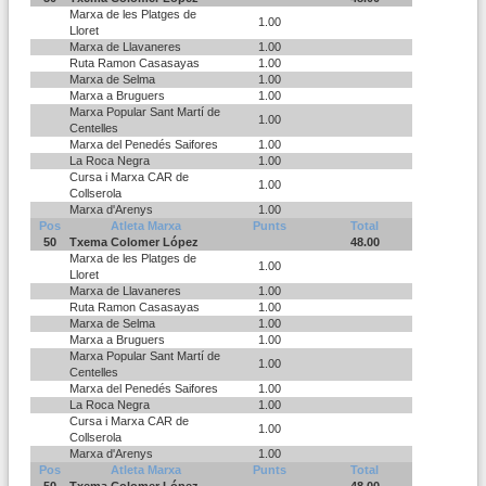
Marxa de les Platges de
1.00
Lloret
Marxa de Llavaneres
1.00
Ruta Ramon Casasayas
1.00
Marxa de Selma
1.00
Marxa a Bruguers
1.00
Marxa Popular Sant Martí de
1.00
Centelles
Marxa del Penedés Saifores
1.00
La Roca Negra
1.00
Cursa i Marxa CAR de
1.00
Collserola
Marxa d'Arenys
1.00
Pos
Atleta Marxa
Punts
Total
50
Txema Colomer López
48.00
Marxa de les Platges de
1.00
Lloret
Marxa de Llavaneres
1.00
Ruta Ramon Casasayas
1.00
Marxa de Selma
1.00
Marxa a Bruguers
1.00
Marxa Popular Sant Martí de
1.00
Centelles
Marxa del Penedés Saifores
1.00
La Roca Negra
1.00
Cursa i Marxa CAR de
1.00
Collserola
Marxa d'Arenys
1.00
Pos
Atleta Marxa
Punts
Total