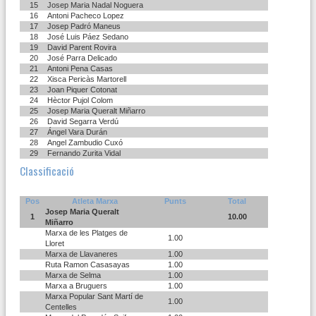
15
Josep Maria Nadal Noguera
16
Antoni Pacheco Lopez
17
Josep Padró Maneus
18
José Luis Páez Sedano
19
David Parent Rovira
20
José Parra Delicado
21
Antoni Pena Casas
22
Xisca Pericàs Martorell
23
Joan Piquer Cotonat
24
Hèctor Pujol Colom
25
Josep Maria Queralt Miñarro
26
David Segarra Verdú
27
Ángel Vara Durán
28
Angel Zambudio Cuxó
29
Fernando Zurita Vidal
Classificació
Pos
Atleta Marxa
Punts
Total
Josep Maria Queralt
1
10.00
Miñarro
Marxa de les Platges de
1.00
Lloret
Marxa de Llavaneres
1.00
Ruta Ramon Casasayas
1.00
Marxa de Selma
1.00
Marxa a Bruguers
1.00
Marxa Popular Sant Martí de
1.00
Centelles