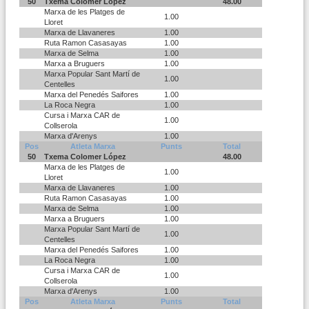
50
Txema Colomer López
48.00
Marxa de les Platges de
1.00
Lloret
Marxa de Llavaneres
1.00
Ruta Ramon Casasayas
1.00
Marxa de Selma
1.00
Marxa a Bruguers
1.00
Marxa Popular Sant Martí de
1.00
Centelles
Marxa del Penedés Saifores
1.00
La Roca Negra
1.00
Cursa i Marxa CAR de
1.00
Collserola
Marxa d'Arenys
1.00
Pos
Atleta Marxa
Punts
Total
50
Txema Colomer López
48.00
Marxa de les Platges de
1.00
Lloret
Marxa de Llavaneres
1.00
Ruta Ramon Casasayas
1.00
Marxa de Selma
1.00
Marxa a Bruguers
1.00
Marxa Popular Sant Martí de
1.00
Centelles
Marxa del Penedés Saifores
1.00
La Roca Negra
1.00
Cursa i Marxa CAR de
1.00
Collserola
Marxa d'Arenys
1.00
Pos
Atleta Marxa
Punts
Total