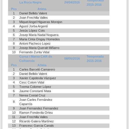
Temporada
La Roca Negra
24/04/2016
2015-2016
Pos
Atleta
1
Daniel Bellido Valent
2
Joan Frechilla Valles
3
Miquel Angel Higueras Morejon
4
Agustí Jorba Argentí
5
Jesús López Cots
6
Josep Maria Nadal Noguera
7
Maria Cinta Ongay Homedes
8
Antoni Pacheco Lopez
9
Josep Maria Queralt Miñarro
10
Fernando Zurita Vidal
Cursa i Marxa CAR de
Temporada
08/05/2016
Collserola
2015-2016
Pos
Atleta
1
Carles Barceló Camarero
2
Daniel Bellido Valent
3
Xavier Capdevila Vàzquez
4
Cesc Colom Vidal
5
Txema Colomer López
6
Jaume Constantí Mata
7
Nerea Costal Cruz
Joan Carles Fernández
8
Caparrós
9
Joan Fernandez Fernandez
10
Ramon Fondevila Orteu
11
Joan Frechilla Valles
12
Ricardo Galera Martínez
13
Francesc Garcia Canals