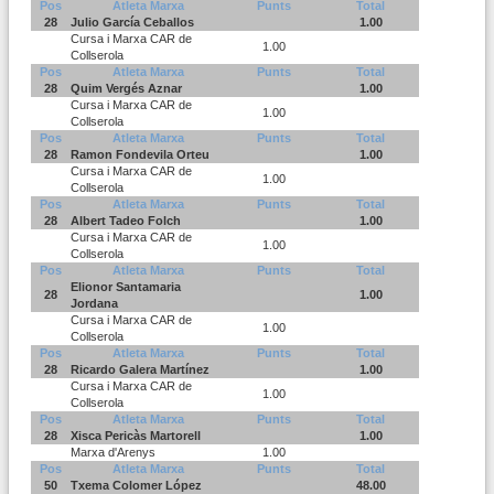
Pos
Atleta Marxa
Punts
Total
28
Julio García Ceballos
1.00
Cursa i Marxa CAR de
1.00
Collserola
Pos
Atleta Marxa
Punts
Total
28
Quim Vergés Aznar
1.00
Cursa i Marxa CAR de
1.00
Collserola
Pos
Atleta Marxa
Punts
Total
28
Ramon Fondevila Orteu
1.00
Cursa i Marxa CAR de
1.00
Collserola
Pos
Atleta Marxa
Punts
Total
28
Albert Tadeo Folch
1.00
Cursa i Marxa CAR de
1.00
Collserola
Pos
Atleta Marxa
Punts
Total
Elionor Santamaria
28
1.00
Jordana
Cursa i Marxa CAR de
1.00
Collserola
Pos
Atleta Marxa
Punts
Total
28
Ricardo Galera Martínez
1.00
Cursa i Marxa CAR de
1.00
Collserola
Pos
Atleta Marxa
Punts
Total
28
Xisca Pericàs Martorell
1.00
Marxa d'Arenys
1.00
Pos
Atleta Marxa
Punts
Total
50
Txema Colomer López
48.00