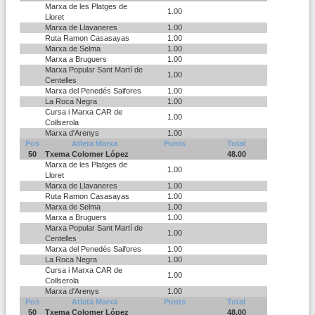
Marxa de les Platges de
1.00
Lloret
Marxa de Llavaneres
1.00
Ruta Ramon Casasayas
1.00
Marxa de Selma
1.00
Marxa a Bruguers
1.00
Marxa Popular Sant Martí de
1.00
Centelles
Marxa del Penedés Saifores
1.00
La Roca Negra
1.00
Cursa i Marxa CAR de
1.00
Collserola
Marxa d'Arenys
1.00
Pos
Atleta Marxa
Punts
Total
50
Txema Colomer López
48.00
Marxa de les Platges de
1.00
Lloret
Marxa de Llavaneres
1.00
Ruta Ramon Casasayas
1.00
Marxa de Selma
1.00
Marxa a Bruguers
1.00
Marxa Popular Sant Martí de
1.00
Centelles
Marxa del Penedés Saifores
1.00
La Roca Negra
1.00
Cursa i Marxa CAR de
1.00
Collserola
Marxa d'Arenys
1.00
Pos
Atleta Marxa
Punts
Total
50
Txema Colomer López
48.00