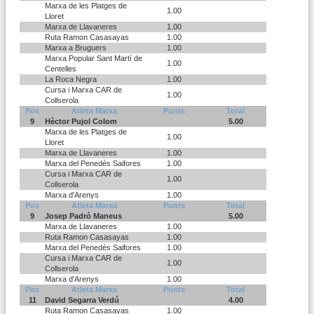
Marxa de les Platges de
1.00
Lloret
Marxa de Llavaneres
1.00
Ruta Ramon Casasayas
1.00
Marxa a Bruguers
1.00
Marxa Popular Sant Martí de
1.00
Centelles
La Roca Negra
1.00
Cursa i Marxa CAR de
1.00
Collserola
Pos
Atleta Marxa
Punts
Total
9
Hèctor Pujol Colom
5.00
Marxa de les Platges de
1.00
Lloret
Marxa de Llavaneres
1.00
Marxa del Penedés Saifores
1.00
Cursa i Marxa CAR de
1.00
Collserola
Marxa d'Arenys
1.00
Pos
Atleta Marxa
Punts
Total
9
Josep Padró Maneus
5.00
Marxa de Llavaneres
1.00
Ruta Ramon Casasayas
1.00
Marxa del Penedés Saifores
1.00
Cursa i Marxa CAR de
1.00
Collserola
Marxa d'Arenys
1.00
Pos
Atleta Marxa
Punts
Total
11
David Segarra Verdú
4.00
Ruta Ramon Casasayas
1.00