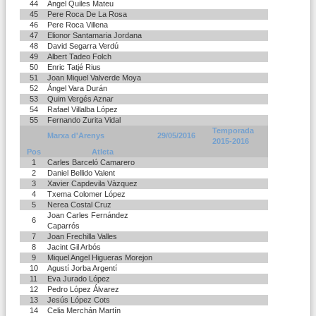
44
Àngel Quiles Mateu
45
Pere Roca De La Rosa
46
Pere Roca Villena
47
Elionor Santamaria Jordana
48
David Segarra Verdú
49
Albert Tadeo Folch
50
Enric Tatjé Rius
51
Joan Miquel Valverde Moya
52
Ángel Vara Durán
53
Quim Vergés Aznar
54
Rafael Villalba López
55
Fernando Zurita Vidal
Temporada
Marxa d'Arenys
29/05/2016
2015-2016
Pos
Atleta
1
Carles Barceló Camarero
2
Daniel Bellido Valent
3
Xavier Capdevila Vàzquez
4
Txema Colomer López
5
Nerea Costal Cruz
Joan Carles Fernández
6
Caparrós
7
Joan Frechilla Valles
8
Jacint Gil Arbós
9
Miquel Angel Higueras Morejon
10
Agustí Jorba Argentí
11
Eva Jurado López
12
Pedro López Álvarez
13
Jesús López Cots
14
Celia Merchán Martín