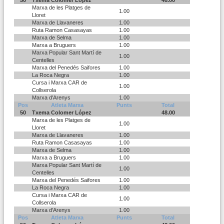
50
Txema Colomer López
48.00
Marxa de les Platges de
1.00
Lloret
Marxa de Llavaneres
1.00
Ruta Ramon Casasayas
1.00
Marxa de Selma
1.00
Marxa a Bruguers
1.00
Marxa Popular Sant Martí de
1.00
Centelles
Marxa del Penedés Saifores
1.00
La Roca Negra
1.00
Cursa i Marxa CAR de
1.00
Collserola
Marxa d'Arenys
1.00
Pos
Atleta Marxa
Punts
Total
50
Txema Colomer López
48.00
Marxa de les Platges de
1.00
Lloret
Marxa de Llavaneres
1.00
Ruta Ramon Casasayas
1.00
Marxa de Selma
1.00
Marxa a Bruguers
1.00
Marxa Popular Sant Martí de
1.00
Centelles
Marxa del Penedés Saifores
1.00
La Roca Negra
1.00
Cursa i Marxa CAR de
1.00
Collserola
Marxa d'Arenys
1.00
Pos
Atleta Marxa
Punts
Total