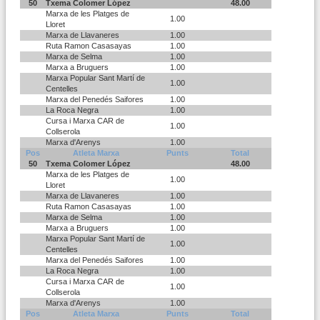
50
Txema Colomer López
48.00
Marxa de les Platges de
1.00
Lloret
Marxa de Llavaneres
1.00
Ruta Ramon Casasayas
1.00
Marxa de Selma
1.00
Marxa a Bruguers
1.00
Marxa Popular Sant Martí de
1.00
Centelles
Marxa del Penedés Saifores
1.00
La Roca Negra
1.00
Cursa i Marxa CAR de
1.00
Collserola
Marxa d'Arenys
1.00
Pos
Atleta Marxa
Punts
Total
50
Txema Colomer López
48.00
Marxa de les Platges de
1.00
Lloret
Marxa de Llavaneres
1.00
Ruta Ramon Casasayas
1.00
Marxa de Selma
1.00
Marxa a Bruguers
1.00
Marxa Popular Sant Martí de
1.00
Centelles
Marxa del Penedés Saifores
1.00
La Roca Negra
1.00
Cursa i Marxa CAR de
1.00
Collserola
Marxa d'Arenys
1.00
Pos
Atleta Marxa
Punts
Total