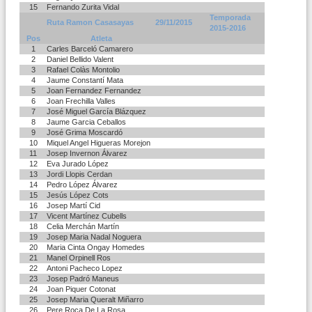
15
Fernando Zurita Vidal
Temporada
Ruta Ramon Casasayas
29/11/2015
2015-2016
Pos
Atleta
1
Carles Barceló Camarero
2
Daniel Bellido Valent
3
Rafael Colàs Montolio
4
Jaume Constantí Mata
5
Joan Fernandez Fernandez
6
Joan Frechilla Valles
7
José Miguel García Blázquez
8
Jaume Garcia Ceballos
9
José Grima Moscardó
10
Miquel Angel Higueras Morejon
11
Josep Invernon Álvarez
12
Eva Jurado López
13
Jordi Llopis Cerdan
14
Pedro López Álvarez
15
Jesús López Cots
16
Josep Martí Cid
17
Vicent Martínez Cubells
18
Celia Merchán Martín
19
Josep Maria Nadal Noguera
20
Maria Cinta Ongay Homedes
21
Manel Orpinell Ros
22
Antoni Pacheco Lopez
23
Josep Padró Maneus
24
Joan Piquer Cotonat
25
Josep Maria Queralt Miñarro
26
Pere Roca De La Rosa