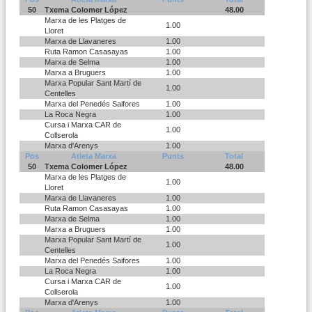
50
Txema Colomer López
48.00
Marxa de les Platges de
1.00
Lloret
Marxa de Llavaneres
1.00
Ruta Ramon Casasayas
1.00
Marxa de Selma
1.00
Marxa a Bruguers
1.00
Marxa Popular Sant Martí de
1.00
Centelles
Marxa del Penedés Saifores
1.00
La Roca Negra
1.00
Cursa i Marxa CAR de
1.00
Collserola
Marxa d'Arenys
1.00
Pos
Atleta Marxa
Punts
Total
50
Txema Colomer López
48.00
Marxa de les Platges de
1.00
Lloret
Marxa de Llavaneres
1.00
Ruta Ramon Casasayas
1.00
Marxa de Selma
1.00
Marxa a Bruguers
1.00
Marxa Popular Sant Martí de
1.00
Centelles
Marxa del Penedés Saifores
1.00
La Roca Negra
1.00
Cursa i Marxa CAR de
1.00
Collserola
Marxa d'Arenys
1.00