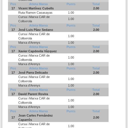
Pos
Atleta Marxa
Punts
Total
17
Vicent Martínez Cubells
2.00
Ruta Ramon Casasayas
1.00
Cursa i Marxa CAR de
1.00
Collserola
Pos
Atleta Marxa
Punts
Total
17
José Luis Páez Sedano
2.00
Cursa i Marxa CAR de
1.00
Collserola
Marxa d'Arenys
1.00
Pos
Atleta Marxa
Punts
Total
17
Xavier Capdevila Vàzquez
2.00
Cursa i Marxa CAR de
1.00
Collserola
Marxa d'Arenys
1.00
Pos
Atleta Marxa
Punts
Total
17
José Parra Delicado
2.00
Cursa i Marxa CAR de
1.00
Collserola
Marxa d'Arenys
1.00
Pos
Atleta Marxa
Punts
Total
17
David Parent Rovira
2.00
Cursa i Marxa CAR de
1.00
Collserola
Marxa d'Arenys
1.00
Pos
Atleta Marxa
Punts
Total
Joan Carles Fernández
17
2.00
Caparrós
Cursa i Marxa CAR de
1.00