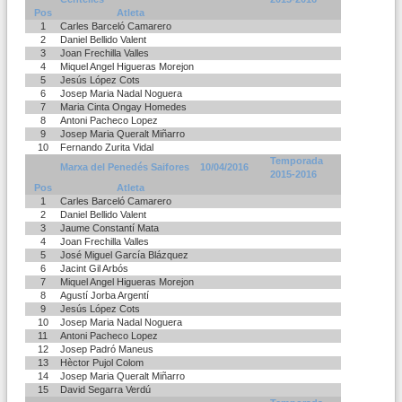
Pos
Atleta
1
Carles Barceló Camarero
2
Daniel Bellido Valent
3
Joan Frechilla Valles
4
Miquel Angel Higueras Morejon
5
Jesús López Cots
6
Josep Maria Nadal Noguera
7
Maria Cinta Ongay Homedes
8
Antoni Pacheco Lopez
9
Josep Maria Queralt Miñarro
10
Fernando Zurita Vidal
Temporada
Marxa del Penedés Saifores
10/04/2016
2015-2016
Pos
Atleta
1
Carles Barceló Camarero
2
Daniel Bellido Valent
3
Jaume Constantí Mata
4
Joan Frechilla Valles
5
José Miguel García Blázquez
6
Jacint Gil Arbós
7
Miquel Angel Higueras Morejon
8
Agustí Jorba Argentí
9
Jesús López Cots
10
Josep Maria Nadal Noguera
11
Antoni Pacheco Lopez
12
Josep Padró Maneus
13
Hèctor Pujol Colom
14
Josep Maria Queralt Miñarro
15
David Segarra Verdú