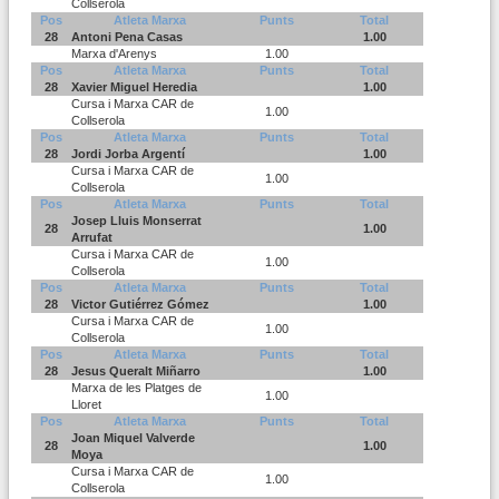
Collserola
Pos
Atleta Marxa
Punts
Total
28
Antoni Pena Casas
1.00
Marxa d'Arenys
1.00
Pos
Atleta Marxa
Punts
Total
28
Xavier Miguel Heredia
1.00
Cursa i Marxa CAR de
1.00
Collserola
Pos
Atleta Marxa
Punts
Total
28
Jordi Jorba Argentí
1.00
Cursa i Marxa CAR de
1.00
Collserola
Pos
Atleta Marxa
Punts
Total
Josep Lluis Monserrat
28
1.00
Arrufat
Cursa i Marxa CAR de
1.00
Collserola
Pos
Atleta Marxa
Punts
Total
28
Victor Gutiérrez Gómez
1.00
Cursa i Marxa CAR de
1.00
Collserola
Pos
Atleta Marxa
Punts
Total
28
Jesus Queralt Miñarro
1.00
Marxa de les Platges de
1.00
Lloret
Pos
Atleta Marxa
Punts
Total
Joan Miquel Valverde
28
1.00
Moya
Cursa i Marxa CAR de
1.00
Collserola