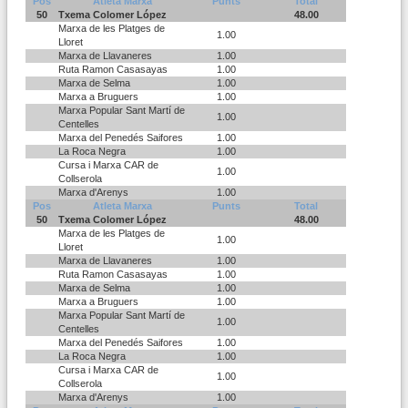
Pos
Atleta Marxa
Punts
Total
50
Txema Colomer López
48.00
Marxa de les Platges de
1.00
Lloret
Marxa de Llavaneres
1.00
Ruta Ramon Casasayas
1.00
Marxa de Selma
1.00
Marxa a Bruguers
1.00
Marxa Popular Sant Martí de
1.00
Centelles
Marxa del Penedés Saifores
1.00
La Roca Negra
1.00
Cursa i Marxa CAR de
1.00
Collserola
Marxa d'Arenys
1.00
Pos
Atleta Marxa
Punts
Total
50
Txema Colomer López
48.00
Marxa de les Platges de
1.00
Lloret
Marxa de Llavaneres
1.00
Ruta Ramon Casasayas
1.00
Marxa de Selma
1.00
Marxa a Bruguers
1.00
Marxa Popular Sant Martí de
1.00
Centelles
Marxa del Penedés Saifores
1.00
La Roca Negra
1.00
Cursa i Marxa CAR de
1.00
Collserola
Marxa d'Arenys
1.00