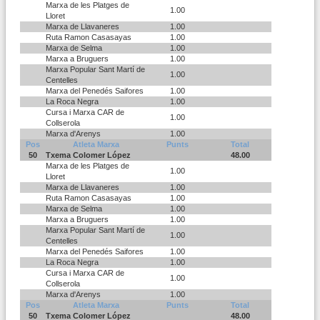
Marxa de les Platges de
1.00
Lloret
Marxa de Llavaneres
1.00
Ruta Ramon Casasayas
1.00
Marxa de Selma
1.00
Marxa a Bruguers
1.00
Marxa Popular Sant Martí de
1.00
Centelles
Marxa del Penedés Saifores
1.00
La Roca Negra
1.00
Cursa i Marxa CAR de
1.00
Collserola
Marxa d'Arenys
1.00
Pos
Atleta Marxa
Punts
Total
50
Txema Colomer López
48.00
Marxa de les Platges de
1.00
Lloret
Marxa de Llavaneres
1.00
Ruta Ramon Casasayas
1.00
Marxa de Selma
1.00
Marxa a Bruguers
1.00
Marxa Popular Sant Martí de
1.00
Centelles
Marxa del Penedés Saifores
1.00
La Roca Negra
1.00
Cursa i Marxa CAR de
1.00
Collserola
Marxa d'Arenys
1.00
Pos
Atleta Marxa
Punts
Total
50
Txema Colomer López
48.00