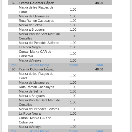
50
Txema Colomer López
48.00
Marxa de les Platges de
1.00
Lloret
Marxa de Llavaneres
1.00
Ruta Ramon Casasayas
1.00
Marxa de Selma
1.00
Marxa a Bruguers
1.00
Marxa Popular Sant Martí de
1.00
Centelles
Marxa del Penedés Saifores
1.00
La Roca Negra
1.00
Cursa i Marxa CAR de
1.00
Collserola
Marxa d'Arenys
1.00
Pos
Atleta Marxa
Punts
Total
50
Txema Colomer López
48.00
Marxa de les Platges de
1.00
Lloret
Marxa de Llavaneres
1.00
Ruta Ramon Casasayas
1.00
Marxa de Selma
1.00
Marxa a Bruguers
1.00
Marxa Popular Sant Martí de
1.00
Centelles
Marxa del Penedés Saifores
1.00
La Roca Negra
1.00
Cursa i Marxa CAR de
1.00
Collserola
Marxa d'Arenys
1.00
Pos
Atleta Marxa
Punts
Total