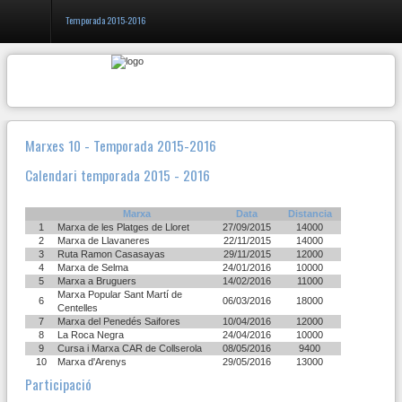
Temporada 2015-2016
Entrar
Registrar-
Marxes 10 - Temporada 2015-2016
se
Calendari temporada 2015 - 2016
El
Marxa
Data
Distancia
club
1
Marxa de les Platges de Lloret
27/09/2015
14000
CAR
2
Marxa de Llavaneres
22/11/2015
14000
3
Ruta Ramon Casasayas
29/11/2015
12000
4
Marxa de Selma
24/01/2016
10000
Inici
5
Marxa a Bruguers
14/02/2016
11000
Marxa Popular Sant Martí de
6
06/03/2016
18000
Centelles
Serveis
7
Marxa del Penedés Saifores
10/04/2016
12000
8
La Roca Negra
24/04/2016
10000
Activitats
9
Cursa i Marxa CAR de Collserola
08/05/2016
9400
10
Marxa d'Arenys
29/05/2016
13000
Participació
Atleta
10