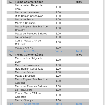
50
Txema Colomer López
48.00
Marxa de les Platges de
1.00
Lloret
Marxa de Llavaneres
1.00
Ruta Ramon Casasayas
1.00
Marxa de Selma
1.00
Marxa a Bruguers
1.00
Marxa Popular Sant Martí de
1.00
Centelles
Marxa del Penedés Saifores
1.00
La Roca Negra
1.00
Cursa i Marxa CAR de
1.00
Collserola
Marxa d'Arenys
1.00
Pos
Atleta Marxa
Punts
Total
50
Txema Colomer López
48.00
Marxa de les Platges de
1.00
Lloret
Marxa de Llavaneres
1.00
Ruta Ramon Casasayas
1.00
Marxa de Selma
1.00
Marxa a Bruguers
1.00
Marxa Popular Sant Martí de
1.00
Centelles
Marxa del Penedés Saifores
1.00
La Roca Negra
1.00
Cursa i Marxa CAR de
1.00
Collserola
Marxa d'Arenys
1.00
Pos
Atleta Marxa
Punts
Total