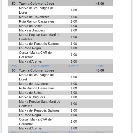
50
Txema Colomer López
48.00
Marxa de les Platges de
1.00
Lloret
Marxa de Llavaneres
1.00
Ruta Ramon Casasayas
1.00
Marxa de Selma
1.00
Marxa a Bruguers
1.00
Marxa Popular Sant Martí de
1.00
Centelles
Marxa del Penedés Saifores
1.00
La Roca Negra
1.00
Cursa i Marxa CAR de
1.00
Collserola
Marxa d'Arenys
1.00
Pos
Atleta Marxa
Punts
Total
50
Txema Colomer López
48.00
Marxa de les Platges de
1.00
Lloret
Marxa de Llavaneres
1.00
Ruta Ramon Casasayas
1.00
Marxa de Selma
1.00
Marxa a Bruguers
1.00
Marxa Popular Sant Martí de
1.00
Centelles
Marxa del Penedés Saifores
1.00
La Roca Negra
1.00
Cursa i Marxa CAR de
1.00
Collserola
Marxa d'Arenys
1.00
Pos
Atleta Marxa
Punts
Total