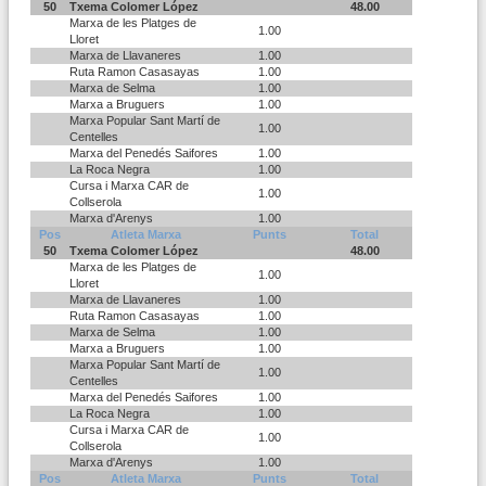
50
Txema Colomer López
48.00
Marxa de les Platges de
1.00
Lloret
Marxa de Llavaneres
1.00
Ruta Ramon Casasayas
1.00
Marxa de Selma
1.00
Marxa a Bruguers
1.00
Marxa Popular Sant Martí de
1.00
Centelles
Marxa del Penedés Saifores
1.00
La Roca Negra
1.00
Cursa i Marxa CAR de
1.00
Collserola
Marxa d'Arenys
1.00
Pos
Atleta Marxa
Punts
Total
50
Txema Colomer López
48.00
Marxa de les Platges de
1.00
Lloret
Marxa de Llavaneres
1.00
Ruta Ramon Casasayas
1.00
Marxa de Selma
1.00
Marxa a Bruguers
1.00
Marxa Popular Sant Martí de
1.00
Centelles
Marxa del Penedés Saifores
1.00
La Roca Negra
1.00
Cursa i Marxa CAR de
1.00
Collserola
Marxa d'Arenys
1.00
Pos
Atleta Marxa
Punts
Total