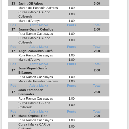
13
Jacint Gil Arbós
3.00
Marxa del Penedés Saifores
1.00
Cursa i Marxa CAR de
1.00
Collserola
Marxa d'Arenys
1.00
Pos
Atleta Marxa
Punts
Total
17
Jaume Garcia Ceballos
2.00
Ruta Ramon Casasayas
1.00
Cursa i Marxa CAR de
1.00
Collserola
Pos
Atleta Marxa
Punts
Total
17
Angel Zambudio Cuxó
2.00
Ruta Ramon Casasayas
1.00
Marxa d'Arenys
1.00
Pos
Atleta Marxa
Punts
Total
José Miguel García
17
2.00
Blázquez
Ruta Ramon Casasayas
1.00
Marxa del Penedés Saifores
1.00
Pos
Atleta Marxa
Punts
Total
Joan Fernandez
17
2.00
Fernandez
Ruta Ramon Casasayas
1.00
Cursa i Marxa CAR de
1.00
Collserola
Pos
Atleta Marxa
Punts
Total
17
Manel Orpinell Ros
2.00
Ruta Ramon Casasayas
1.00
Cursa i Marxa CAR de
1.00
Collserola