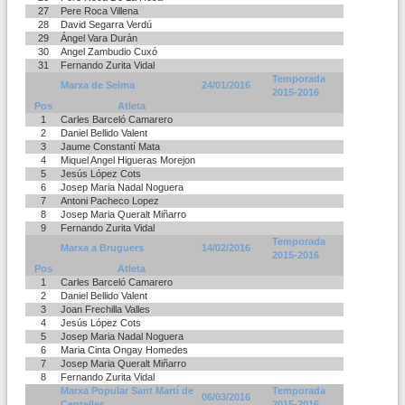
27
Pere Roca Villena
28
David Segarra Verdú
29
Ángel Vara Durán
30
Angel Zambudio Cuxó
31
Fernando Zurita Vidal
Temporada
Marxa de Selma
24/01/2016
2015-2016
Pos
Atleta
1
Carles Barceló Camarero
2
Daniel Bellido Valent
3
Jaume Constantí Mata
4
Miquel Angel Higueras Morejon
5
Jesús López Cots
6
Josep Maria Nadal Noguera
7
Antoni Pacheco Lopez
8
Josep Maria Queralt Miñarro
9
Fernando Zurita Vidal
Temporada
Marxa a Bruguers
14/02/2016
2015-2016
Pos
Atleta
1
Carles Barceló Camarero
2
Daniel Bellido Valent
3
Joan Frechilla Valles
4
Jesús López Cots
5
Josep Maria Nadal Noguera
6
Maria Cinta Ongay Homedes
7
Josep Maria Queralt Miñarro
8
Fernando Zurita Vidal
Marxa Popular Sant Martí de
Temporada
06/03/2016
Centelles
2015-2016