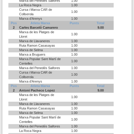
Marxa del Penedés Saifores
1.00
La Roca Negra
1.00
Cursa i Marxa CAR de
1.00
Collserola
Marxa d'Arenys
1.00
Pos
Atleta Marxa
Punts
Total
2
Carles Barceló Camarero
9.00
Marxa de les Platges de
1.00
Lloret
Marxa de Llavaneres
1.00
Ruta Ramon Casasayas
1.00
Marxa de Selma
1.00
Marxa a Bruguers
1.00
Marxa Popular Sant Martí de
1.00
Centelles
Marxa del Penedés Saifores
1.00
Cursa i Marxa CAR de
1.00
Collserola
Marxa d'Arenys
1.00
Pos
Atleta Marxa
Punts
Total
2
Antoni Pacheco Lopez
9.00
Marxa de les Platges de
1.00
Lloret
Marxa de Llavaneres
1.00
Ruta Ramon Casasayas
1.00
Marxa de Selma
1.00
Marxa Popular Sant Martí de
1.00
Centelles
Marxa del Penedés Saifores
1.00
La Roca Negra
1.00