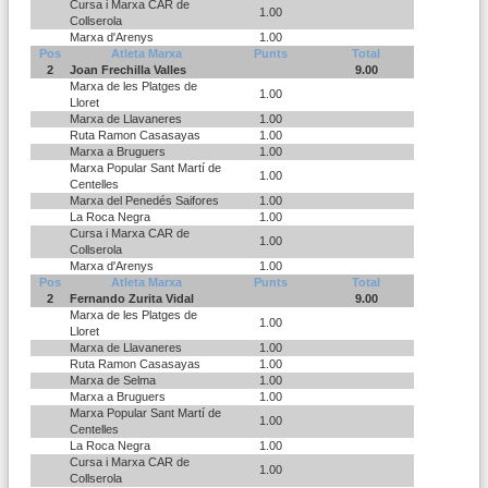
Cursa i Marxa CAR de
1.00
Collserola
Marxa d'Arenys
1.00
Pos
Atleta Marxa
Punts
Total
2
Joan Frechilla Valles
9.00
Marxa de les Platges de
1.00
Lloret
Marxa de Llavaneres
1.00
Ruta Ramon Casasayas
1.00
Marxa a Bruguers
1.00
Marxa Popular Sant Martí de
1.00
Centelles
Marxa del Penedés Saifores
1.00
La Roca Negra
1.00
Cursa i Marxa CAR de
1.00
Collserola
Marxa d'Arenys
1.00
Pos
Atleta Marxa
Punts
Total
2
Fernando Zurita Vidal
9.00
Marxa de les Platges de
1.00
Lloret
Marxa de Llavaneres
1.00
Ruta Ramon Casasayas
1.00
Marxa de Selma
1.00
Marxa a Bruguers
1.00
Marxa Popular Sant Martí de
1.00
Centelles
La Roca Negra
1.00
Cursa i Marxa CAR de
1.00
Collserola