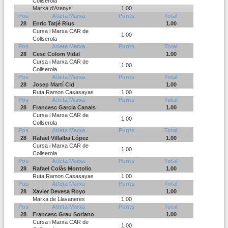
Collserola
Marxa d'Arenys
1.00
Pos
Atleta Marxa
Punts
Total
28
Enric Tatjé Rius
1.00
Cursa i Marxa CAR de
1.00
Collserola
Pos
Atleta Marxa
Punts
Total
28
Cesc Colom Vidal
1.00
Cursa i Marxa CAR de
1.00
Collserola
Pos
Atleta Marxa
Punts
Total
28
Josep Martí Cid
1.00
Ruta Ramon Casasayas
1.00
Pos
Atleta Marxa
Punts
Total
28
Francesc Garcia Canals
1.00
Cursa i Marxa CAR de
1.00
Collserola
Pos
Atleta Marxa
Punts
Total
28
Rafael Villalba López
1.00
Cursa i Marxa CAR de
1.00
Collserola
Pos
Atleta Marxa
Punts
Total
28
Rafael Colàs Montolio
1.00
Ruta Ramon Casasayas
1.00
Pos
Atleta Marxa
Punts
Total
28
Xavier Devesa Royo
1.00
Marxa de Llavaneres
1.00
Pos
Atleta Marxa
Punts
Total
28
Francesc Grau Soriano
1.00
Cursa i Marxa CAR de
1.00