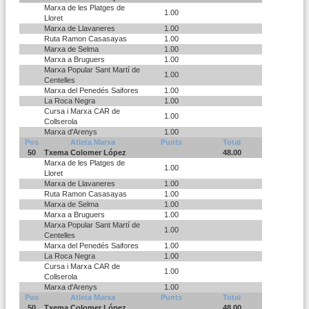
Marxa de les Platges de
1.00
Lloret
Marxa de Llavaneres
1.00
Ruta Ramon Casasayas
1.00
Marxa de Selma
1.00
Marxa a Bruguers
1.00
Marxa Popular Sant Martí de
1.00
Centelles
Marxa del Penedés Saifores
1.00
La Roca Negra
1.00
Cursa i Marxa CAR de
1.00
Collserola
Marxa d'Arenys
1.00
Pos
Atleta Marxa
Punts
Total
50
Txema Colomer López
48.00
Marxa de les Platges de
1.00
Lloret
Marxa de Llavaneres
1.00
Ruta Ramon Casasayas
1.00
Marxa de Selma
1.00
Marxa a Bruguers
1.00
Marxa Popular Sant Martí de
1.00
Centelles
Marxa del Penedés Saifores
1.00
La Roca Negra
1.00
Cursa i Marxa CAR de
1.00
Collserola
Marxa d'Arenys
1.00
Pos
Atleta Marxa
Punts
Total
50
Txema Colomer López
48.00