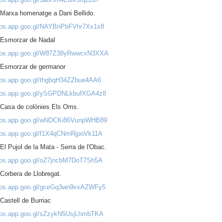
 Marxa homenatge a Dani Bellido.
otos.app.goo.gl/NAYBnPbFVhr7Xx1x8
 Esmorzar de Nadal
otos.app.goo.gl/W87Z38yRwwcxN3XXA
 Esmorzar de germanor
otos.app.goo.gl/thgbqH34ZZbue4AA6
otos.app.goo.gl/ySGPDNLkbufXGA4z8
 Casa de colònies Els Oms.
otos.app.goo.gl/wNDCKi86VunpWHB89
otos.app.goo.gl/f1X4qCNmRjpoVk11A
El Pujol de la Mata - Serra de l'Obac.
otos.app.goo.gl/oZ7jncbM7DoT7Sh5A
Corbera de Llobregat.
otos.app.goo.gl/gceGq3wn9vxAZWFy5
Castell de Burriac
otos.app.goo.gl/sZzykN5UsjLhmbTKA