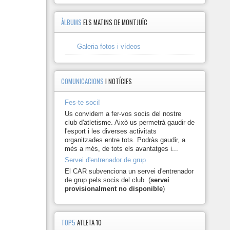
ÀLBUMS
ELS MATINS DE MONTJUÏC
Galeria fotos i vídeos
COMUNICACIONS
I NOTÍCIES
Fes-te soci!
Us convidem a fer-vos socis del nostre
club d'atletisme. Això us permetrà gaudir de
l'esport i les diverses activitats
organitzades entre tots. Podràs gaudir, a
més a més, de tots els avantatges i...
Servei d'entrenador de grup
El CAR subvenciona un servei d'entrenador
de grup pels socis del club. (
servei
provisionalment no disponible
)
TOP5
ATLETA 10