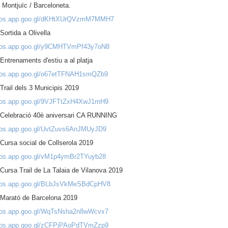
 Montjuïc / Barceloneta.
hotos.app.goo.gl/dKHtXUrQVzmM7MMH7
Sortida a Olivella
otos.app.goo.gl/y9CMHTVmPf43y7oN8
Entrenaments d'estiu a al platja
otos.app.goo.gl/o67etTFNAH1smQZb9
Trail dels 3 Municipis 2019
otos.app.goo.gl/9VJFTtZxH4XwJ1mH9
 Celebració 40è aniversari CA RUNNING
otos.app.goo.gl/UvtZuvs6AnJMUyJD9
Cursa social de Collserola 2019
otos.app.goo.gl/vM1p4ymBr2TYuyb28
Cursa Trail de La Talaia de Vilanova 2019
otos.app.goo.gl/BLbJsVkMeSBdCpHV8
 Marató de Barcelona 2019
otos.app.goo.gl/WqTsNsha2n8wWcvx7
otos.app.goo.gl/zCFPjPAoPdTVmZzp9