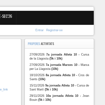
E-SEC'26
Entrar
Registrar-se
PROPERES
ACTIVITATS
27/09/2026
7a jornada Atleta 10 -
Cursa
de la Llagosta
(5k i 10k)
27/09/2026
7a jornada Marxes 10 -
Marxa
per La Llagosta
(10k)
18/10/2026
8a jornada Atleta 10 -
Cros de
Sants
(10k)
15/11/2026
9a jornada Atleta 10 -
Cursa de
e_link
Sant Martí
(5k i 10k)
29/11/2026
10a jornada Atleta 10 -
Jean
Bouin
(5k i 10k)