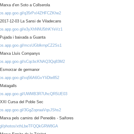
Marxa d’en Soto a Collserola
otos.app.goo.gl/q35rPxI4ZHFCZKhe2
 2017-12-03 La Sansi de Viladecans
otos.app.goo.gl/e3yXhNNU5thKYeVz1
Pujada i baixada a Guanta
otos.app.goo.gl/mcsUGblkrnpCZ2Ss1
 Marxa Lluís Companys
otos.app.goo.gl/sCqcbcKNAQ3Qq83M2
 Esmorzar de germanor
otos.app.goo.gl/xq56A6GvYIiDte852
 Matagalls
hotos.app.goo.gl/UWMB3R7UhcQR5UE03
 XXI Cursa del Poble Sec
otos.app.goo.gl/3GgZopraaVqsJShs2
 Marxa pels camins del Penedès - Saifores
o.gl/photos/xthLbeTFQQkGRW8GA