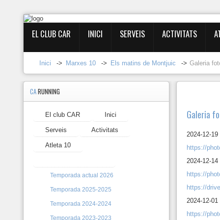
EL CLUB CAR
INICI
SERVEIS
ACTIVITATS
A
Entrar
Inici
->
Marxes 10
->
Els matins de Montjuic
->
Galeria fo
Registrar-
se
CA
RUNNING
Galeria fo
El club CAR
Inici
El
club
Serveis
Activitats
2024-12-19
CAR
Atleta 10
https://ph
Inici
Marxes 10
2024-12-14
https://ph
Serveis
Temporada actual 2026
https://dr
Temporada 2025-2025
Activitats
2024-12-01
Temporada 2024-2024
https://ph
Atleta
Temporada 2023-2023