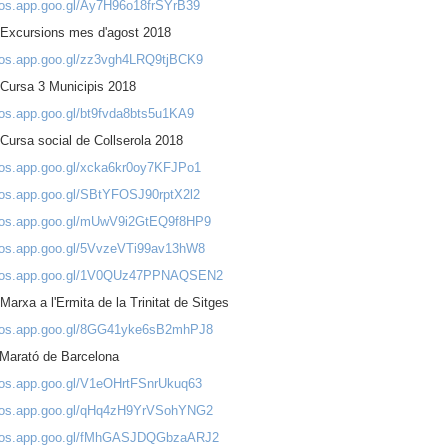
otos.app.goo.gl/Ay7H96o18frSYrB39
 Excursions mes d'agost 2018
otos.app.goo.gl/zz3vgh4LRQ9tjBCK9
 Cursa 3 Municipis 2018
tos.app.goo.gl/bt9fvda8bts5u1KA9
Cursa social de Collserola 2018
otos.app.goo.gl/xcka6kr0oy7KFJPo1
otos.app.goo.gl/SBtYFOSJ90rptX2l2
otos.app.goo.gl/mUwV9i2GtEQ9f8HP9
otos.app.goo.gl/5VvzeVTi99av13hW8
otos.app.goo.gl/1V0QUz47PPNAQSEN2
Marxa a l'Ermita de la Trinitat de Sitges
otos.app.goo.gl/8GG41yke6sB2mhPJ8
 Marató de Barcelona
otos.app.goo.gl/V1eOHrtFSnrUkuq63
otos.app.goo.gl/qHq4zH9YrVSohYNG2
otos.app.goo.gl/fMhGASJDQGbzaARJ2