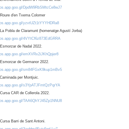
otos.app.goo.gl/DpdW9RbSMtcCe8wJ7
 Roure d'en Txema Colomer
otos.app.goo.gl/yzvtUZt1tYYYHDRa8
 La Pobla de Claramunt (homenatge Agustí Jorba)
otos.app.goo.gl/4VYtCf6z873EdGRRA
 Esmorzar de Nadal 2022.
otos.app.goo.gl/emXVRx2iJKhQpjer8
 Esmorzar de Germanor 2022.
otos.app.goo.gl/sm84FGxK9kup1mBv5
 Caminada per Montjuic.
otos.app.goo.gl/s3YpATJFmtQzPqrYA
 Cursa CAR de Collerola 2022.
otos.app.goo.gl/TAA6QhYJ45Zp1NNU8
Cursa Barri de Sant Antoni.
otos.app.goo.gl/3aoHm4Euiv5rqLLu7