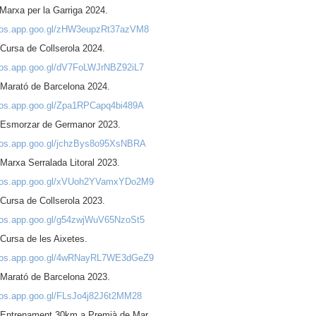
Marxa per la Garriga 2024.
otos.app.goo.gl/zHW3eupzRt37azVM8
Cursa de Collserola 2024.
otos.app.goo.gl/dV7FoLWJrNBZ92iL7
 Marató de Barcelona 2024.
otos.app.goo.gl/Zpa1RPCapq4bi489A
 Esmorzar de Germanor 2023.
otos.app.goo.gl/jchzBys8o95XsNBRA
Marxa Serralada Litoral 2023.
otos.app.goo.gl/xVUoh2YVamxYDo2M9
Cursa de Collserola 2023.
otos.app.goo.gl/g54zwjWuV65NzoSt5
Cursa de les Aixetes.
otos.app.goo.gl/4wRNayRL7WE3dGeZ9
 Marató de Barcelona 2023.
otos.app.goo.gl/FLsJo4j82J6t2MM28
 Entrenament 30km a Premià de Mar.