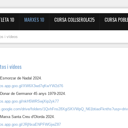
TLETA 10
MARXES 10
CURSA COLLSEROLA'25
CURSA POBL
tos i vídeos
tos i vídeos
 Esmorzar de Nadal 2024.
otos.app.goo.gl/XW6X3wd7qKwYW2d76
 Donar de Germanor 45 anys 1979-2024.
otos.app.goo.gl/nkH5WRSwjXip2yk77
ive.google.com/drive/folders/1QvhFns28XgiSKVWpQ_N61btiaoFknths?usp=driv
 Marxa Santa Creu d'Olorda 2024.
otos.app.goo.gl/JRjNxaENPFWGjwZ87