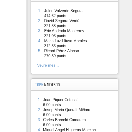
1.
-
Julen Valverde Segura
414.62 punts
2.
-
David Segarra Verdú
321.38 punts
3.
-
Eric Andrada Monterrey
321.03 punts
4.
-
Maria Luz Lliuya Morales
312.33 punts
5.
-
Ricard Pérez Alonso
270.39 punts
Veure més...
TOP5
MARXES 10
1.
-
Joan Piquer Cotonat
6.00 punts
2.
-
Josep Maria Queralt Miñarro
6.00 punts
3.
-
Carles Barceló Camarero
6.00 punts
4.
-
Miquel Angel Higueras Morejon