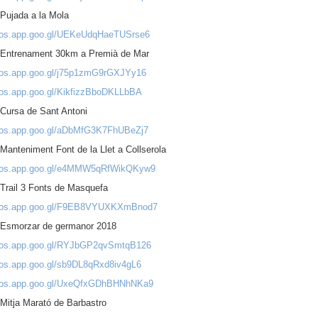
Pujada a la Mola
otos.app.goo.gl/UEKeUdqHaeTUSrse6
 Entrenament 30km a Premià de Mar
otos.app.goo.gl/j75p1zmG9rGXJYy16
otos.app.goo.gl/KikfizzBboDKLLbBA
 Cursa de Sant Antoni
otos.app.goo.gl/aDbMfG3K7FhUBeZj7
Manteniment Font de la Llet a Collserola
otos.app.goo.gl/e4MMW5qRfWikQKyw9
Trail 3 Fonts de Masquefa
otos.app.goo.gl/F9EB8VYUXKXmBnod7
 Esmorzar de germanor 2018
otos.app.goo.gl/RYJbGP2qvSmtqB126
otos.app.goo.gl/sb9DL8qRxd8iv4gL6
otos.app.goo.gl/UxeQfxGDhBHNhNKa9
Mitja Marató de Barbastro