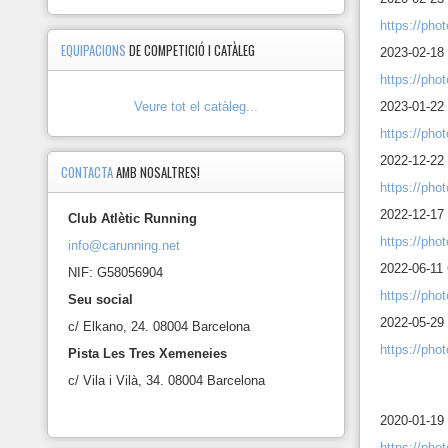
https://ph
EQUIPACIONS
DE COMPETICIÓ I CATÀLEG
2023-02-18
https://ph
Veure tot el catàleg...
2023-01-22
https://ph
2022-12-22
CONTACTA
AMB NOSALTRES!
https://ph
2022-12-17
Club Atlètic Running
https://ph
info@carunning.net
2022-06-11
NIF: G58056904
https://ph
Seu social
2022-05-29
c/ Elkano, 24. 08004 Barcelona
https://ph
Pista Les Tres Xemeneies
c/ Vila i Vilà, 34. 08004 Barcelona
2020-01-19 
https://ph