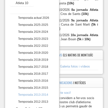
19
Atleta 10
Llagosta
(10k)
Esmorzar
de
18/10/2026
8a jornada Atleta
Marxes 10
Nadal
10 -
Cros de Sants
(10k)
2024.
Temporada actual 2026
15/11/2026
9a jornada Atleta
https://photos.app.goo.g
10 -
Cursa de Sant Martí
(5k i
Temporada 2025-2025
10k)
2024-
Temporada 2024-2024
12-
29/11/2026
10a jornada Atleta
14 Donar
Temporada 2023-2023
10 -
Jean Bouin
(5k i 10k)
de
Temporada 2022-2022
Germanor
45
Temporada 2019-2020
ÀLBUMS
ELS MATINS DE MONTJUÏC
anys
1979-
Temporada 2018-2019
2024.
Galeria fotos i vídeos
Temporada 2017-2018
https://photos.app.goo.gl/
Temporada 2016-2017
https://drive.google.com/d
usp=drive_link
Temporada 2015-2016
COMUNICACIONS
I NOTÍCIES
2024-
Temporada 2014-2015
12-
Fes-te soci!
Temporada 2013-2014
01 Marxa
Us convidem a fer-vos socis
Santa
Temporada 2012-2013
del nostre club d'atletisme.
Creu
Això us permetrà gaudir de
d'Olorda 2024.