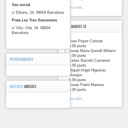
2024.
Seu social
Veure més...
https://photos.app.goo.gl/
c/ Elkano, 24. 08004 Barcelona
2023-
Pista Les Tres Xemeneies
12-
17 Esmorzar
TOP5
MARXES 10
c/ Vila i Vilà, 34. 08004
de
Barcelona
Germanor
2023.
1.
-
Joan Piquer Cotonat
6.00 punts
https://photos.app.goo.gl/
2.
-
Josep Maria Queralt Miñarro
6.00 punts
2023-
PATROCINADORS
3.
-
Carles Barceló Camarero
06-
6.00 punts
18 Marxa Serralada
Miquel Angel Higueras
Litoral 2023.
4.
-
Morejon
https://photos.app.goo.gl
6.00 punts
5.
-
Josep Padró Maneus
2023-
ENTITATS
AMIGUES
6.00 punts
05-
21
Veure més...
Cursa
de
Collserola
2023.
https://photos.app.goo.gl/