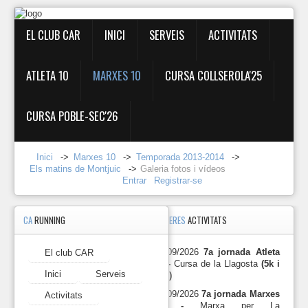
EL CLUB CAR
INICI
SERVEIS
ACTIVITATS
ATLETA 10
MARXES 10
CURSA COLLSEROLA'25
CURSA POBLE-SEC'26
Inici
->
Marxes 10
->
Temporada 2013-2014
->
Els matins de Montjuic
->
Galeria fotos i vídeos
Entrar
Registrar-se
CA
RUNNING
PROPERES
ACTIVITATS
Galeria
fotos
i
27/09/2026
7a jornada Atleta
El club CAR
vídeos
10 -
Cursa de la Llagosta
(5k i
Inici
Serveis
10k)
2024-
27/09/2026
7a jornada Marxes
Activitats
12-
10 -
Marxa per La