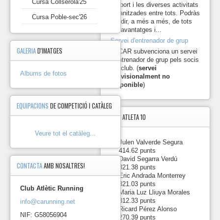
Cursa Collserola'25
l'esport i les diverses activitats
https://photos.app.goo.gl
organitzades entre tots. Podràs
Cursa Poble-sec'26
gaudir, a més a més, de tots
2024-
els avantatges i...
11-
Servei d'entrenador de grup
10
GALERIA
D'IMATGES
Marxa
El CAR subvenciona un servei
per
d'entrenador de grup pels socis
la
del club. (
servei
Albums de fotos
Garriga
provisionalment no
2024.
disponible
)
https://photos.app.goo.gl
EQUIPACIONS
DE COMPETICIÓ I CATÀLEG
2024-
TOP5
ATLETA 10
10-
06 Cursa
Veure tot el catàleg...
de
1.
-
Julen Valverde Segura
Collserola
414.62 punts
2024.
2.
-
David Segarra Verdú
CONTACTA
AMB NOSALTRES!
https://photos.app.goo.gl/
321.38 punts
3.
-
Eric Andrada Monterrey
2024-
321.03 punts
03-
Club Atlètic Running
4.
-
Maria Luz Lliuya Morales
10 Marató
312.33 punts
info@carunning.net
de
5.
-
Ricard Pérez Alonso
Barcelona
NIF: G58056904
270.39 punts